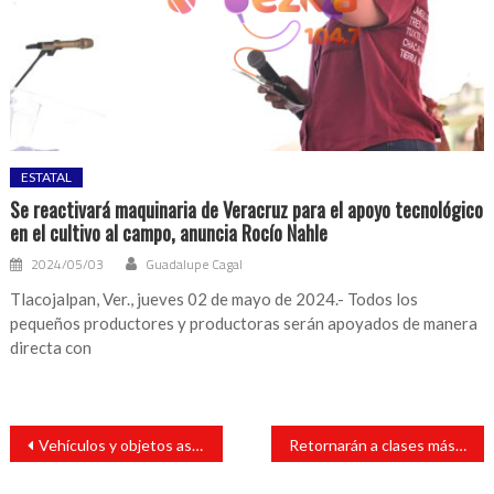
ESTATAL
Se reactivará maquinaria de Veracruz para el apoyo tecnológico
en el cultivo al campo, anuncia Rocío Nahle
2024/05/03
Guadalupe Cagal
Tlacojalpan, Ver., jueves 02 de mayo de 2024.- Todos los
pequeños productores y productoras serán apoyados de manera
directa con
Navegación
Vehículos y objetos asegurados en operativo de cateo con fuerzas federales y estatales en San Andrés Tuxtla
Retornarán a clases más de 1.3 millones de estudiantes de educación básica: SEV
de
entradas