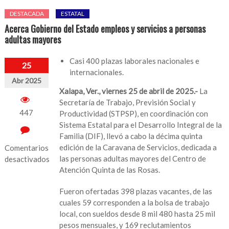
DESTACADA
ESTATAL
Acerca Gobierno del Estado empleos y servicios a personas
adultas mayores
Casi 400 plazas laborales nacionales e
25
internacionales.
Abr 2025
Xalapa, Ver., viernes 25 de abril de 2025.-
La
Secretaría de Trabajo, Previsión Social y
447
Productividad (STPSP), en coordinación con
Sistema Estatal para el Desarrollo Integral de la
Familia (DIF), llevó a cabo la décima quinta
edición de la Caravana de Servicios, dedicada a
Comentarios
las personas adultas mayores del Centro de
desactivados
Atención Quinta de las Rosas.
en
Acerca
Fueron ofertadas 398 plazas vacantes, de las
Gobierno
cuales 59 corresponden a la bolsa de trabajo
del
local, con sueldos desde 8 mil 480 hasta 25 mil
Estado
pesos mensuales, y 169 reclutamientos