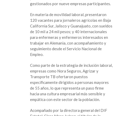
empleos
gestionados por nueve empresas participantes.
y
servicios
En materia de movilidad laboral, presentaron
a
120 vacantes para jornaleros agrícolas en Baja
personas
California Sur, Jalisco y Guanajuato, con sueldos
adultas
de 10 mil a 24 mil pesos; y 40 internacionales
mayores
para enfermeras y enfermeros interesados en
trabajar en Alemania, con acompañamiento y
seguimiento desde el Servicio Nacional de
Empleo.
Como parte de la estrategia de inclusión laboral,
empresas como Nora Seguros, Agrizar y
Transporte TB ofertaron puestos
específicamente dirigidos a personas mayores
de 55 años, lo que representa un paso firme
hacia una cultura empresarial más sensible y
empática con este sector de la población.
Acompañado por la directora general del DIF
Estatal, Clara Mora Juárez, el titular de la