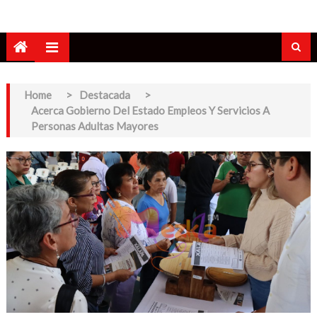
Home
>
Destacada
>
Acerca Gobierno Del Estado Empleos Y Servicios A
Personas Adultas Mayores