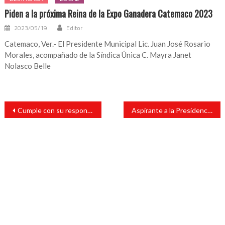
Piden a la próxima Reina de la Expo Ganadera Catemaco 2023
2023/05/19
Editor
Catemaco, Ver.- El Presidente Municipal Lic. Juan José Rosario
Morales, acompañado de la Síndica Única C. Mayra Janet
Nolasco Belle
Navegación
Cumple con su responsabilidad cívica, Arturo Rafael González Rodríguez aspirante de Movimiento Ciudadano
Aspirante a la Presidencia Municipal de Catemaco por Morena acude a sufragar
de
entradas