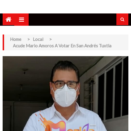
Home
>
Local
>
Acude Mario Amoros A Votar En San Andrés Tuxtla