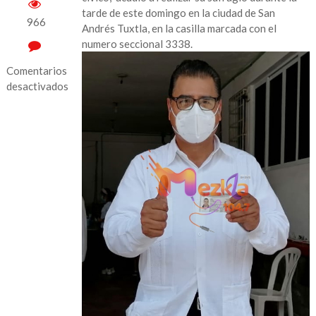
tarde de este domingo en la ciudad de San
966
Andrés Tuxtla, en la casilla marcada con el
numero seccional 3338.
Comentarios
desactivados
en
Acude
Mario
Amoros
a
votar
en
San
Andrés
Tuxtla