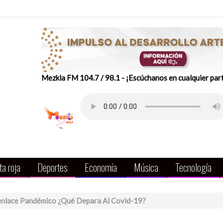
Mezkla FM 104.7 / 98.1 - ¡Escúchanos en cualquier par
a roja
Deportes
Economía
Música
Tecnología
senlace Pandémico ¿Qué Depara Al Covid-19?