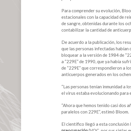
¿Qué
depara
Para comprender su evolución, Bloom
al
estacionales con la capacidad de rei
Covid-
de sangre, obtenidas durante los och
19?
contabilizar la cantidad de anticue
De acuerdo a la publicación, los re
que las personas infectadas habían 
bloquear a la versión de 1984 de “2
a “229E” de 1990, que ya había sufr
de “229E” que correspondieron a lo
anticuerpos generados en los ochen
“Las personas tenían inmunidad a los
el virus estaba evolucionando para ev
“Ahora que hemos tenido casi dos a
paralelos con 229E”, estimó Bloom.
El científico llegó a esta conclusió
preocupación
(VOC, por sus siglas e