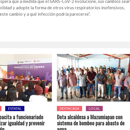
a espera que a medida que el SARS-CoV-2 evolucione, sus cambios sea
bilidad y adopte la forma de otros virus respiratorios inofensivos,
este cambio y a qué infección podría parecerse”.
ESTATAL
DESTACADA
LOCAL
pacita a funcionariado
Dota alcaldesa a Mazumiapan con
zar igualdad y prevenir
sistema de bombeo para abasto de
ión
agua