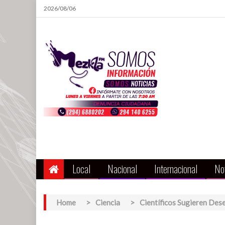
Skip
2026/08/06
to
content
Local
Nacional
Internacional
Not
Home
>
Ciencia
>
Científicos Sugieren De