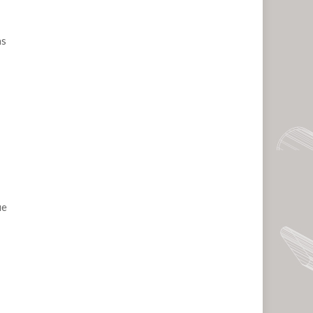
as
ue