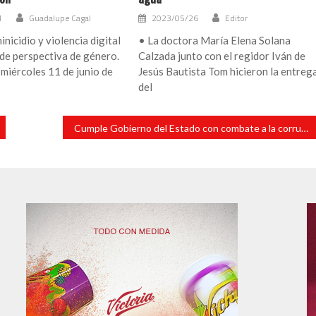
1
Guadalupe Cagal
2023/05/26
Editor
nicidio y violencia digital
• La doctora María Elena Solana
de perspectiva de género.
Calzada junto con el regidor Iván de
, miércoles 11 de junio de
Jesús Bautista Tom hicieron la entreg
del
Cumple Gobierno del Estado con combate a la corrupción