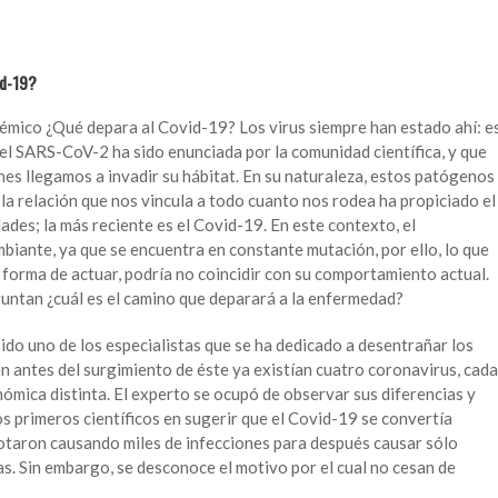
id-19?
émico ¿Qué depara al Covid-19? Los virus siempre han estado ahí: e
 el SARS-CoV-2 ha sido enunciada por la comunidad científica, y que
nes llegamos a invadir su hábitat. En su naturaleza, estos patógenos
la relación que nos vincula a todo cuanto nos rodea ha propiciado el
des; la más reciente es el Covid-19. En este contexto, el
biante, ya que se encuentra en constante mutación, por ello, lo que
 forma de actuar, podría no coincidir con su comportamiento actual.
eguntan ¿cuál es el camino que deparará a la enfermedad?
ido uno de los especialistas que se ha dedicado a desentrañar los
n antes del surgimiento de éste ya existían cuatro coronavirus, cada
mica distinta. El experto se ocupó de observar sus diferencias y
os primeros científicos en sugerir que el Covid-19 se convertía
otaron causando miles de infecciones para después causar sólo
as. Sin embargo, se desconoce el motivo por el cual no cesan de