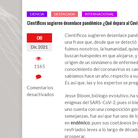
CIENCIA
DESTACADA
INTERNACIONAL
Científicos sugieren desenlace pandémico ¿Qué depara al Cov
Científicos sugieren desenlace pand
08
una frase que, desde que se detectó
Dic 2021
fuimos nosotros, la humanidad, quie
buscan huéspedes en que alojarse, y 
origen de un sinnúmero de enfermeda
1165
conocimiento del coronavirus es cam
sabíamos hace un año, respecto a su
Es así que, las y los expertos se pr
Comentarios
desactivados
Jesse Bloom, biólogo evolutivo, ha s
enigmas del SARS-CoV-2, pues si bie
en
uno cuenta con una composición genó
Científicos
semejanzas, fue así que fue uno de l
sugieren
en
endémico
, pues sus coetáneos br
desenlace
resfriados leves a lo largo de décad
pandémico
prosperar.