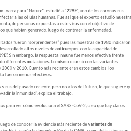
 -narra para “Nature”- estudió a “
229E
“, uno de los coronavirus
nfectar a las células humanas. Fue así que el experto estudió muestr
enta, de personas expuestas a este virus con el objetivo de
rpos que habían generado, luego de contraer la enfermedad.
sultados fueron “sorprendentes”, pues las muestras de 1980 indicaron
desarrollado altos niveles de
anticuerpos
, con la capacidad de
29E”. Sin embargo, la respuesta inmune fue menos efectiva frente
ido diferentes mutaciones. Lo mismo ocurrió con las variantes
s 2000 y 2010. Cuanto más reciente eran estos cambios, los
ta fueron menos efectivos.
 virus del pasado reciente, pero no a los del futuro, lo que sugiere q
adir la inmunidad”, explica el trabajo.
ños para ver cómo evoluciona el SARS-CoV-2, creo que hay claros
n luego de conocer la evidencia más reciente de
variantes de
n inglés), -según la denominación de la
OMS
– como delta y ómicron,