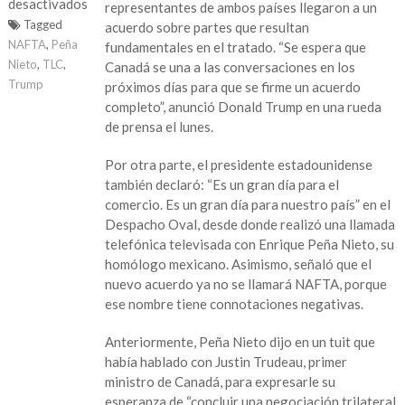
desactivados
representantes de ambos países llegaron a un
Tagged
acuerdo sobre partes que resultan
en
NAFTA
,
Peña
fundamentales en el tratado. “Se espera que
EEUU
Nieto
,
TLC
,
Canadá se una a las conversaciones en los
y
Trump
próximos días para que se firme un acuerdo
México
completo”, anunció Donald Trump en una rueda
han
de prensa el lunes.
conseguido
progresos
Por otra parte, el presidente estadounidense
en
también declaró: “Es un gran día para el
las
comercio. Es un gran día para nuestro país” en el
negociaciones
Despacho Oval, desde donde realizó una llamada
sobre
telefónica televisada con Enrique Peña Nieto, su
el
homólogo mexicano. Asimismo, señaló que el
nuevo
nuevo acuerdo ya no se llamará NAFTA, porque
acuerdo
ese nombre tiene connotaciones negativas.
comercial
NAFTA
Anteriormente, Peña Nieto dijo en un tuit que
había hablado con Justin Trudeau, primer
ministro de Canadá, para expresarle su
esperanza de “concluir una negociación trilateral