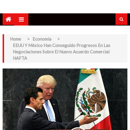
Home
>
Economía
>
EEUU Y México Han Conseguido Progresos En Las
Negociaciones Sobre El Nuevo Acuerdo Comercial
NAFTA