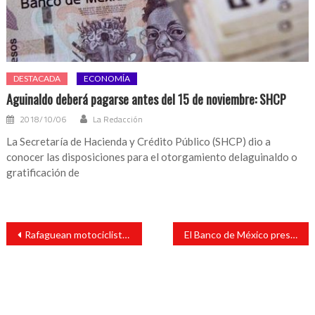
DESTACADA
ECONOMÍA
Aguinaldo deberá pagarse antes del 15 de noviembre: SHCP
2018/10/06
La Redacción
La Secretaría de Hacienda y Crédito Público (SHCP) dio a
conocer las disposiciones para el otorgamiento delaguinaldo o
gratificación de
Navegación
Rafaguean motociclistas a un hombre en Jáltipan
El Banco de México presentó este lunes el nuevo billete de 500 pesos
de
entradas