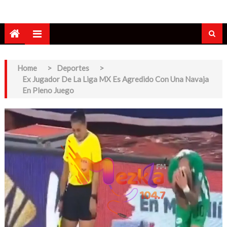
Home
>
Deportes
>
Ex Jugador De La Liga MX Es Agredido Con Una Navaja
En Pleno Juego