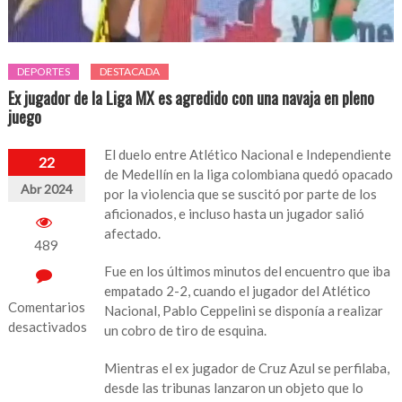
DEPORTES
DESTACADA
Ex jugador de la Liga MX es agredido con una navaja en pleno
juego
El duelo entre Atlético Nacional e Independiente
22
de Medellín en la liga colombiana quedó opacado
Abr 2024
por la violencia que se suscitó por parte de los
aficionados, e incluso hasta un jugador salió
afectado.
489
Fue en los últimos minutos del encuentro que iba
empatado 2-2, cuando el jugador del Atlético
Comentarios
Nacional, Pablo Ceppelini se disponía a realizar
desactivados
un cobro de tiro de esquina.
en
Mientras el ex jugador de Cruz Azul se perfilaba,
Ex
desde las tribunas lanzaron un objeto que lo
jugador