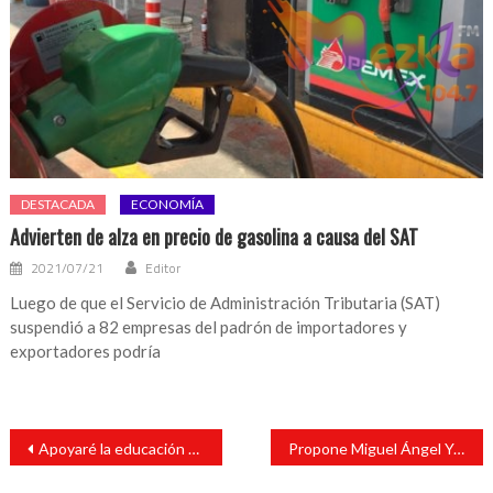
DESTACADA
ECONOMÍA
Advierten de alza en precio de gasolina a causa del SAT
2021/07/21
Editor
Luego de que el Servicio de Administración Tributaria (SAT)
suspendió a 82 empresas del padrón de importadores y
exportadores podría
Navegación
Apoyaré la educación como siempre lo he hecho: Paola Tenorio
Propone Miguel Ángel Yunes Márquez renovado plan de seguridad en Veracruz
de
entradas