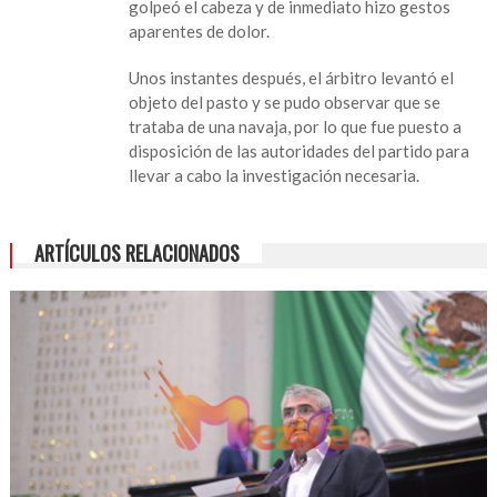
golpeó el cabeza y de inmediato hizo gestos
de
aparentes de dolor.
la
Liga
Unos instantes después, el árbitro levantó el
MX
objeto del pasto y se pudo observar que se
es
trataba de una navaja, por lo que fue puesto a
agredido
disposición de las autoridades del partido para
con
llevar a cabo la investigación necesaria.
una
navaja
en
ARTÍCULOS RELACIONADOS
pleno
juego