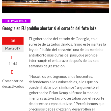
INTERNACIONAL
Georgia en EU prohíbe abortar si el corazón del feto late
El gobernador del estado de Georgia, en el
08
sureste de Estados Unidos, firmó este martes la
May 2019
ley del “latido del corazón”, una de las medidas
antiaborto más duras del país, que prohíbe
interrumpir el embarazo después de las seis
1144
semanas de gestación.
“Nosotros protegemos a los inocentes,
Comentarios
defendemos a los vulnerables, a los que no
desactivados
pueden hablar por sí mismos”, argumentó el
gobernador Brian Kemp al firmar la medida,
en
mientras activistas protestaban por el recorte
Georgia
de derechos reproductivos. “Permitiremos que
en
preciosos bebés crezcan y desarrollen el
EU