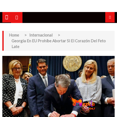
Home
>
Internacional
>
Georgia En EU Prohíbe Abortar Si El Corazón Del Feto
Late