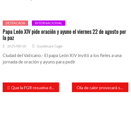
DESTACADA
INTERNACIONAL
Papa León XIV pide oración y ayuno el viernes 22 de agosto por
la paz
2025/08/20
Guadalupe Cagal
Ciudad del Vaticano.- El papa León XIV invitó a los fieles a una
jornada de oración y ayuno para pedir
Navegación
Que la FGR resuelva denuncia contra el Fiscal de Veracruz: AMLO
Ola de calor provocará sensación de 42 a 43 grados
de
entradas