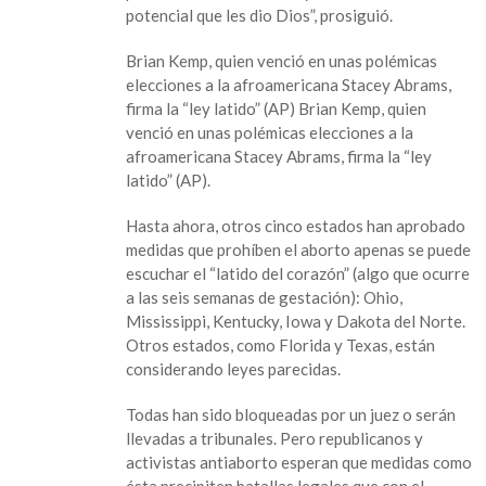
potencial que les dio Dios”, prosiguió.
prohíbe
abortar
Brian Kemp, quien venció en unas polémicas
si
elecciones a la afroamericana Stacey Abrams,
el
firma la “ley latido” (AP) Brian Kemp, quien
corazón
venció en unas polémicas elecciones a la
del
afroamericana Stacey Abrams, firma la “ley
feto
latido” (AP).
late
Hasta ahora, otros cinco estados han aprobado
medidas que prohíben el aborto apenas se puede
escuchar el “latido del corazón” (algo que ocurre
a las seis semanas de gestación): Ohio,
Mississippi, Kentucky, Iowa y Dakota del Norte.
Otros estados, como Florida y Texas, están
considerando leyes parecidas.
Todas han sido bloqueadas por un juez o serán
llevadas a tribunales. Pero republicanos y
activistas antiaborto esperan que medidas como