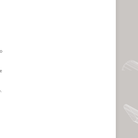
to
de
.