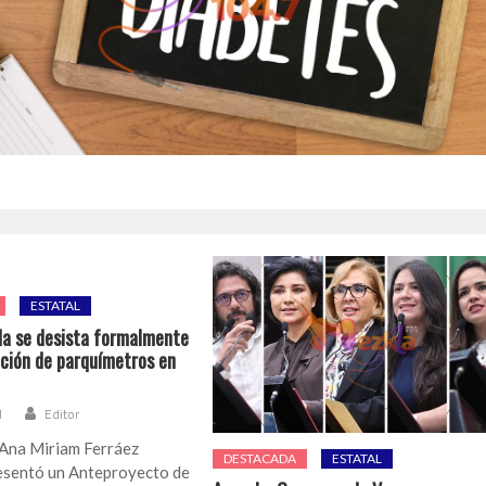
ESTATAL
da se desista formalmente
ación de parquímetros en
1
Editor
 Ana Miriam Ferráez
DESTACADA
ESTATAL
esentó un Anteproyecto de