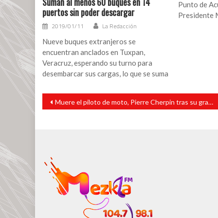
Suman al menos 60 buques en 14
Punto de Acu
puertos sin poder descargar
Presidente 
2019/01/11
La Redacción
Nueve buques extranjeros se
encuentran anclados en Tuxpan,
Veracruz, esperando su turno para
desembarcar sus cargas, lo que se suma
Navegación
Muere el piloto de moto, Pierre Cherpin tras su grave accidente en el Dakar
de
entradas