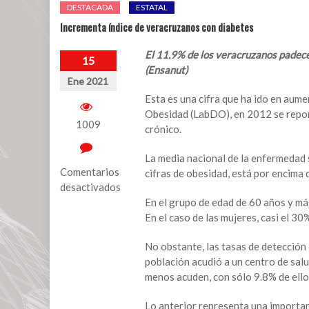
DESTACADA
ESTATAL
Incrementa índice de veracruzanos con diabetes
El 11.9% de los veracruzanos padece
15
(Ensanut)
Ene 2021
Esta es una cifra que ha ido en aum
Obesidad (LabDO), en 2012 se report
1009
crónico.
La media nacional de la enfermedad s
Comentarios
cifras de obesidad, está por encima d
desactivados
En el grupo de edad de 60 años y más,
en
En el caso de las mujeres, casi el 3
Incrementa
índice
No obstante, las tasas de detección 
de
población acudió a un centro de sal
veracruzanos
menos acuden, con sólo 9.8% de ello
con
diabetes
Lo anterior representa una importa