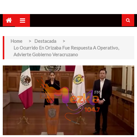
Home
>
Destacada
>
Lo Ocurrido En Orizaba Fue Respuesta A Operativo,
Advierte Gobierno Veracruzano