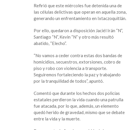
fue
Refirió que este miércoles fue detenida una de
respuesta
las células delictivas que operan en aquella zona,
a
generando un enfrentamiento en Ixtaczoquitlán.
operativo,
advierte
Por ello, quedaron a disposición Jaciél Irán “N”,
gobierno
Santiago “N”, Kevin “N” y otro más resultó
veracruzano
abatido, “Elecho”.
“No vamos a ceder contra estas dos bandas de
homicidios, secuestros, extorsiones, cobro de
piso y robo con violencia a transporte.
Seguiremos fortaleciendo la paz y trabajando
por la tranquilidad de todos”, apuntó.
Comentó que durante los hechos dos policías
estatales perdieron la vida cuando una patrulla
fue atacada, por lo que, además, un elemento
quedó herido de gravedad, mismo que se debate
entre la vida y la muerte.