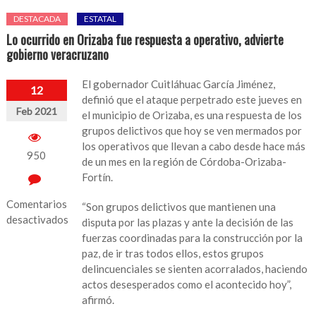
DESTACADA
ESTATAL
Lo ocurrido en Orizaba fue respuesta a operativo, advierte
gobierno veracruzano
El gobernador Cuitláhuac García Jiménez,
12
definió que el ataque perpetrado este jueves en
Feb 2021
el municipio de Orizaba, es una respuesta de los
grupos delictivos que hoy se ven mermados por
los operativos que llevan a cabo desde hace más
950
de un mes en la región de Córdoba-Orizaba-
Fortín.
Comentarios
“Son grupos delictivos que mantienen una
desactivados
disputa por las plazas y ante la decisión de las
fuerzas coordinadas para la construcción por la
en
paz, de ir tras todos ellos, estos grupos
Lo
delincuenciales se sienten acorralados, haciendo
ocurrido
actos desesperados como el acontecido hoy”,
en
afirmó.
Orizaba