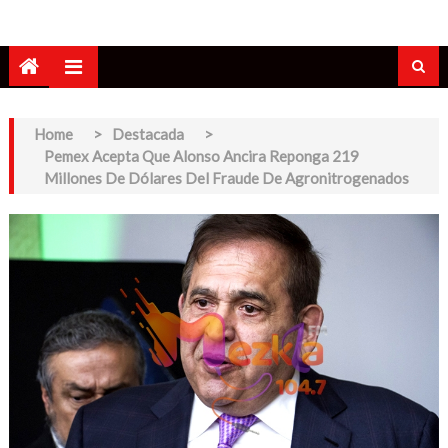
Home
>
Destacada
>
Pemex Acepta Que Alonso Ancira Reponga 219
Millones De Dólares Del Fraude De Agronitrogenados