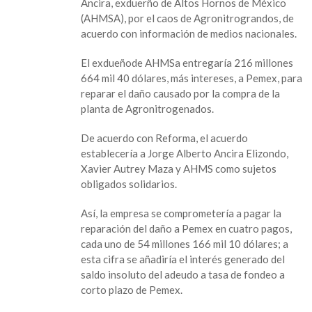
Ancira, exduerño de Altos Hornos de México
que
(AHMSA), por el caos de Agronitrograndos, de
Alonso
acuerdo con información de medios nacionales.
Ancira
reponga
El exdueñode AHMSa entregaría 216 millones
219
664 mil 40 dólares, más intereses, a Pemex, para
millones
reparar el daño causado por la compra de la
de
planta de Agronitrogenados.
dólares
del
De acuerdo con Reforma, el acuerdo
fraude
establecería a Jorge Alberto Ancira Elizondo,
de
Xavier Autrey Maza y AHMS como sujetos
Agronitrogenados
obligados solidarios.
Así, la empresa se comprometería a pagar la
reparación del daño a Pemex en cuatro pagos,
cada uno de 54 millones 166 mil 10 dólares; a
esta cifra se añadiría el interés generado del
saldo insoluto del adeudo a tasa de fondeo a
corto plazo de Pemex.