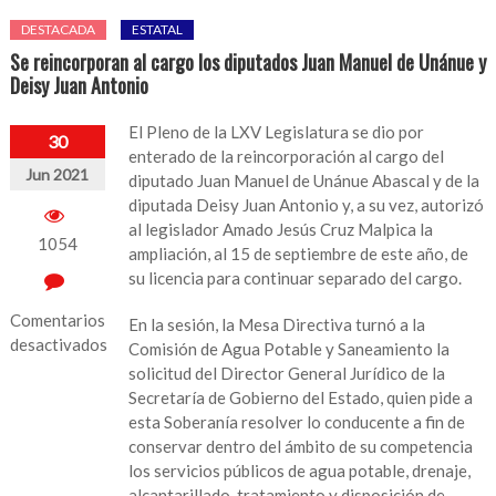
DESTACADA
ESTATAL
Se reincorporan al cargo los diputados Juan Manuel de Unánue y
Deisy Juan Antonio
El Pleno de la LXV Legislatura se dio por
30
enterado de la reincorporación al cargo del
Jun 2021
diputado Juan Manuel de Unánue Abascal y de la
diputada Deisy Juan Antonio y, a su vez, autorizó
al legislador Amado Jesús Cruz Malpica la
1054
ampliación, al 15 de septiembre de este año, de
su licencia para continuar separado del cargo.
Comentarios
En la sesión, la Mesa Directiva turnó a la
desactivados
Comisión de Agua Potable y Saneamiento la
solicitud del Director General Jurídico de la
en
Secretaría de Gobierno del Estado, quien pide a
Se
esta Soberanía resolver lo conducente a fin de
reincorporan
conservar dentro del ámbito de su competencia
al
los servicios públicos de agua potable, drenaje,
cargo
alcantarillado, tratamiento y disposición de