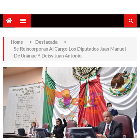
Home
>
Destacada
>
Se Reincorporan Al Cargo Los Diputados Juan Manuel
De Unánue Y Deisy Juan Antonio