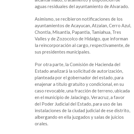
los
aguas residuales del ayuntamiento de Alvarado.
diputados
Juan
Asimismo, se recibieron notificaciones de los
Manuel
ayuntamientos de Acayucan, Atzalan, Cerro Azul,
de
Chontla, Misantla, Papantla, Tamiahua, Tres
Unánue
Valles y de Zozocolco de Hidalgo, que informan
y
la reincorporación al cargo, respectivamente, de
Deisy
sus presidentes municipales.
Juan
Antonio
Por otra parte, la Comisión de Hacienda del
Estado analizará la solicitud de autorización,
planteada por el gobernador del estado, para
enajenar a título gratuito y condicional, en su
caso revocable, una fracción de terreno, ubicada
en el municipio de Jalacingo, Veracruz, a favor
del Poder Judicial del Estado, para uso de las
instalaciones de la ciudad judicial de ese distrito,
albergando en ella juzgados y salas de juicios
orales.