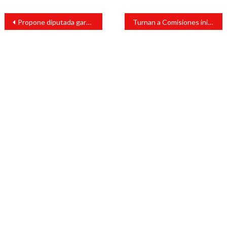
Navegación
Propone diputada garantizar igualdad de oportunidades en cargos municipales
Turnan a Comisiones iniciativas de la diputada Libni Adaelsi Sánchez Núñez
de
entradas