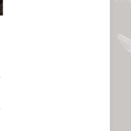
s
l
4