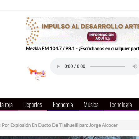
Mezkla FM 104.7 / 98.1 - ¡Escúchanos en cualquier par
a roja
Deportes
Economía
Música
Tecnología
Por Explosión En Ducto De Tlalhuellilpan: Jorge Alcocer