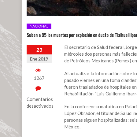
NACIONAL
Suben a 95 los muertos por explosión en ducto de Tlalhuellilpa
El secretario de Salud federal, Jor
23
miércoles dos personas más fallecie
Ene 2019
de Petróleos Mexicanos (Pemex) en T
Al actualizar la información sobre l
1267
pasado viernes en una toma clandesti
fueron trasladados de hospitales en 
Rehabilitación “Luis Guillermo Ibarra 
Comentarios
desactivados
En la conferencia matutina en Palac
López Obrador, el titular de Salud i
en
personas siguen hospitalizadas: seis
Suben
México.
a
95