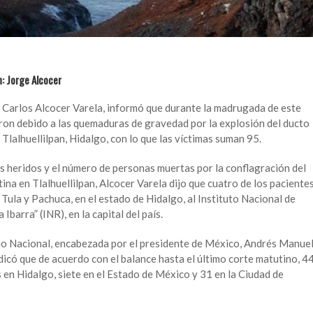
n: Jorge Alcocer
ge Carlos Alcocer Varela, informó que durante la madrugada de este
ron debido a las quemaduras de gravedad por la explosión del ducto
lalhuellilpan, Hidalgo, con lo que las víctimas suman 95.
os heridos y el número de personas muertas por la conflagración del
na en Tlalhuellilpan, Alcocer Varela dijo que cuatro de los paciente
Tula y Pachuca, en el estado de Hidalgo, al Instituto Nacional de
Ibarra” (INR), en la capital del país.
io Nacional, encabezada por el presidente de México, Andrés Manue
ndicó que de acuerdo con el balance hasta el último corte matutino, 4
 en Hidalgo, siete en el Estado de México y 31 en la Ciudad de