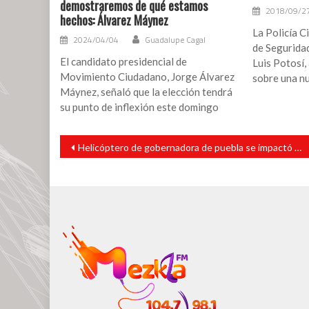
demostraremos de qué estamos
2018/09/2
hechos: Álvarez Máynez
La Policía C
2024/04/04
Guadalupe Cagal
de Seguridad
El candidato presidencial de
Luis Potosí, 
Movimiento Ciudadano, Jorge Álvarez
sobre una n
Máynez, señaló que la elección tendrá
su punto de inflexión este domingo
Navegación
Helicóptero de gobernadora de puebla se impactó en un ángulo de 60 grados: SCT
de
entradas