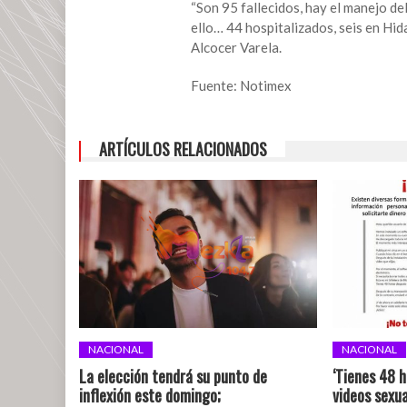
“Son 95 fallecidos, hay el manejo d
los
ello… 44 hospitalizados, seis en Hid
muertos
Alcocer Varela.
por
explosión
Fuente: Notimex
en
ducto
de
ARTÍCULOS RELACIONADOS
Tlalhuellilpan:
Jorge
Alcocer
NACIONAL
NACIONAL
La elección tendrá su punto de
‘Tienes 48 h
inflexión este domingo;
videos sexua