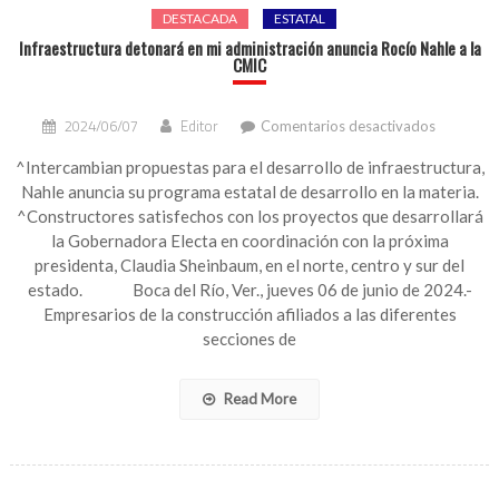
DESTACADA
ESTATAL
Infraestructura detonará en mi administración anuncia Rocío Nahle a la
CMIC
en
2024/06/07
Editor
Comentarios desactivados
Infraestru
detonará
^Intercambian propuestas para el desarrollo de infraestructura,
en
Nahle anuncia su programa estatal de desarrollo en la materia.
mi
^Constructores satisfechos con los proyectos que desarrollará
administr
la Gobernadora Electa en coordinación con la próxima
anuncia
presidenta, Claudia Sheinbaum, en el norte, centro y sur del
Rocío
estado. Boca del Río, Ver., jueves 06 de junio de 2024.-
Nahle
a
Empresarios de la construcción afiliados a las diferentes
la
secciones de
CMIC
Read More