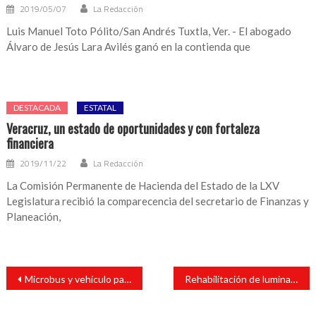
2019/05/07
La Redacción
Luis Manuel Toto Pólito/San Andrés Tuxtla, Ver. - El abogado
Álvaro de Jesús Lara Avilés ganó en la contienda que
DESTACADA
ESTATAL
Veracruz, un estado de oportunidades y con fortaleza
financiera
2019/11/22
La Redacción
La Comisión Permanente de Hacienda del Estado de la LXV
Legislatura recibió la comparecencia del secretario de Finanzas y
Planeación,
Navegación
Microbus y vehículo particular participan en percance vial en centro de la ciudad
Rehabilitación de luminarias en las colonias La Guadalupe, Los Pinos y La Herradura.
de
entradas