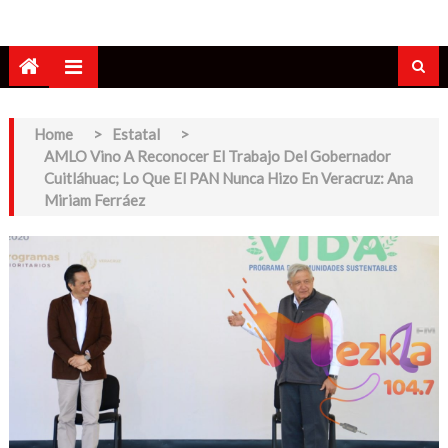
Home
>
Estatal
>
AMLO Vino A Reconocer El Trabajo Del Gobernador
Cuitláhuac; Lo Que El PAN Nunca Hizo En Veracruz: Ana
Miriam Ferráez