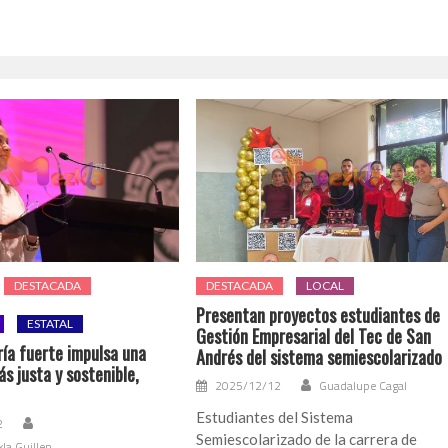
DESTACADA
DESTACADA
LOCAL
Presentan proyectos estudiantes de
ESTATAL
Gestión Empresarial del Tec de San
ía fuerte impulsa una
Andrés del sistema semiescolarizado
s justa y sostenible,
2025/12/12
Guadalupe Cagal
Estudiantes del Sistema
2
Semiescolarizado de la carrera de
xla Guillen