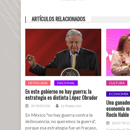
a
Antonio
“N”,
ARTÍCULOS RELACIONADOS
hombre
que
mató
a
su
mamá
en
Veracruz
DESTACADA
NACIONAL
CULTURA
En este gobierno no hay guerra; la
ECONOMÍA
estrategia es distinta López Obrador
Una ganader
2019/05/06
La Redacción
economía má
Rocío Nahle
En México "no hay guerra contra la
delincuencia; no queremos la guerra",
2025/10/2
porque esa estrategia fue un fracaso,
Carlos David Te