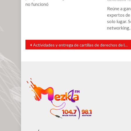
no funcionó
Reúne a gan
expertos de
solo lugar. S
networking,
Navegación
Actividades y entrega de cartillas de derechos de las mujeres “16 días de activismo contra la violencia hacia las mujeres y niñas”
de
entradas