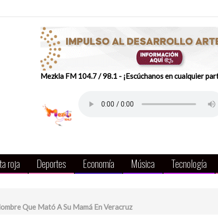
Mezkla FM 104.7 / 98.1 - ¡Escúchanos en cualquier par
a roja
Deportes
Economía
Música
Tecnología
, Hombre Que Mató A Su Mamá En Veracruz