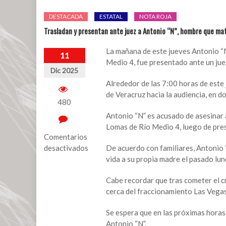
DESTACADA
ESTATAL
NOTA ROJA
Trasladan y presentan ante juez a Antonio “N”, hombre que ma
La mañana de este jueves Antonio “N
11
Medio 4, fue presentado ante un juez
Dic 2025
Alrededor de las 7:00 horas de este 
de Veracruz hacia la audiencia, en d
480
Antonio “N” es acusado de asesinar a
Lomas de Río Medio 4, luego de pre
Comentarios
desactivados
De acuerdo con familiares, Antonio “
vida a su propia madre el pasado lun
en
Trasladan
Cabe recordar que tras cometer el c
y
cerca del fraccionamiento Las Vegas
presentan
ante
Se espera que en las próximas horas,
juez
Antonio “N”.