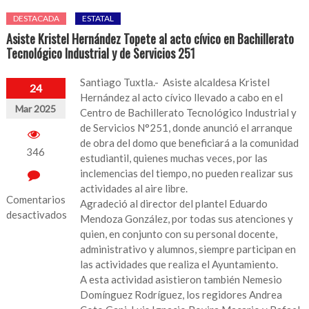
DESTACADA
ESTATAL
Asiste Kristel Hernández Topete al acto cívico en Bachillerato
Tecnológico Industrial y de Servicios 251
Santiago Tuxtla.- Asiste alcaldesa Kristel
24
Hernández al acto cívico llevado a cabo en el
Mar 2025
Centro de Bachillerato Tecnológico Industrial y
de Servicios N°251, donde anunció el arranque
de obra del domo que beneficiará a la comunidad
346
estudiantil, quienes muchas veces, por las
inclemencias del tiempo, no pueden realizar sus
actividades al aire libre.
Comentarios
Agradeció al director del plantel Eduardo
desactivados
Mendoza González, por todas sus atenciones y
quien, en conjunto con su personal docente,
en
administrativo y alumnos, siempre participan en
Asiste
las actividades que realiza el Ayuntamiento.
Kristel
A esta actividad asistieron también Nemesio
Hernández
Domínguez Rodríguez, los regidores Andrea
Topete