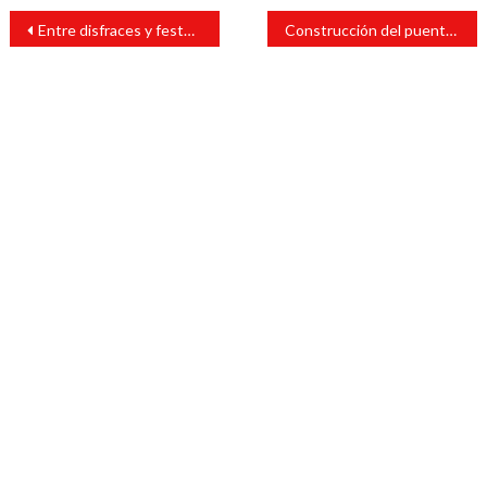
Navegación
Entre disfraces y festejo, se llevó a cabo colorido desfile en Catemaco
Construcción del puente Martínez III podría adelantarse: Gobernadora
de
entradas