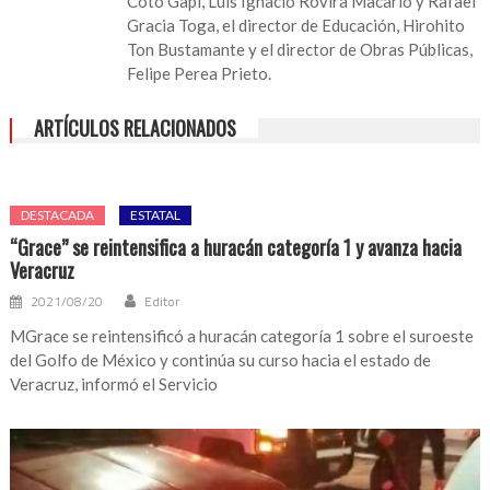
Coto Gapi, Luis Ignacio Rovira Macario y Rafael
al
Gracia Toga, el director de Educación, Hirohito
acto
Ton Bustamante y el director de Obras Públicas,
cívico
Felipe Perea Prieto.
en
Bachillerato
ARTÍCULOS RELACIONADOS
Tecnológico
Industrial
y
de
DESTACADA
ESTATAL
Servicios
“Grace” se reintensifica a huracán categoría 1 y avanza hacia
251
Veracruz
2021/08/20
Editor
MGrace se reintensificó a huracán categoría 1 sobre el suroeste
del Golfo de México y continúa su curso hacia el estado de
Veracruz, informó el Servicio