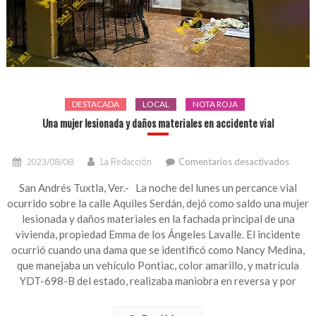
DESTACADA
LOCAL
NOTA ROJA
Una mujer lesionada y daños materiales en accidente vial
en
2023/08/08
La Redacción
Comentarios desactivados
Una
mujer
San Andrés Tuxtla, Ver.- La noche del lunes un percance vial
lesion
ocurrido sobre la calle Aquiles Serdán, dejó como saldo una mujer
y
lesionada y daños materiales en la fachada principal de una
daños
vivienda, propiedad Emma de los Ángeles Lavalle. El incidente
materi
ocurrió cuando una dama que se identificó como Nancy Medina,
en
que manejaba un vehículo Pontiac, color amarillo, y matrícula
accide
vial
YDT-698-B del estado, realizaba maniobra en reversa y por