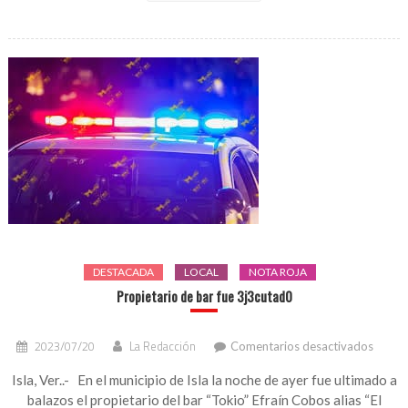
DESTACADA
LOCAL
NOTA ROJA
Propietario de bar fue 3j3cutad0
en
2023/07/20
La Redacción
Comentarios desactivados
Propie
de
Isla, Ver..- En el municipio de Isla la noche de ayer fue ultimado a
bar
balazos el propietario del bar “Tokio” Efraín Cobos alias “El