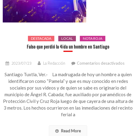
DESTACADA
LOCAL
NOTA ROJA
Falso que perdió la 4ida un hombre en Santiago
en
2023/07/23
La Redacción
Comentarios desactivados
Falso
que
Santiago Tuxtla, Ver.- La madrugada de hoy un hombre a quien
perdió
identificaron como “Pamela” y que es muy conocido en redes
la
sociales por sus videos y de quien se sabe es originario del
4ida
municipio de Ángel R. Cabada; fue auxiliado por paramédicos de
un
Protección Civil y Cruz Roja luego de que cayera de una altura de
hombr
3 metros. Los hechos ocurrieron en las inmediaciones del recinto
en
Santia
ferial a
Read More