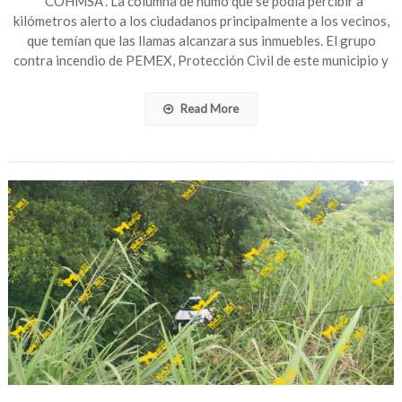
“COHMSA”. La columna de humo que se podía percibir a
comerc
kilómetros alerto a los ciudadanos principalmente a los vecinos,
que temían que las llamas alcanzara sus inmuebles. El grupo
contra incendio de PEMEX, Protección Civil de este municipio y
Read More