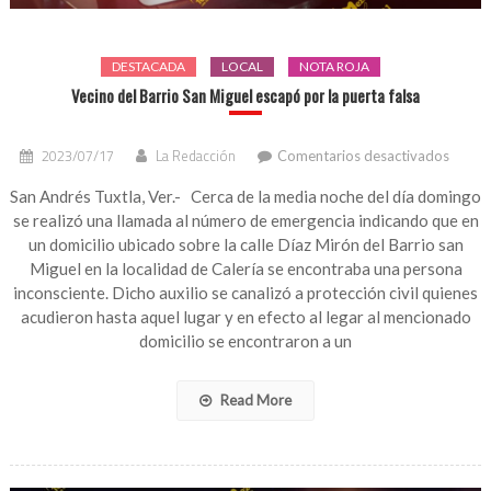
DESTACADA
LOCAL
NOTA ROJA
Vecino del Barrio San Miguel escapó por la puerta falsa
en
2023/07/17
La Redacción
Comentarios desactivados
Vecino
del
San Andrés Tuxtla, Ver.- Cerca de la media noche del día domingo
Barrio
se realizó una llamada al número de emergencia indicando que en
San
un domicilio ubicado sobre la calle Díaz Mirón del Barrio san
Miguel
Miguel en la localidad de Calería se encontraba una persona
escap
inconsciente. Dicho auxilio se canalizó a protección civil quienes
por
acudieron hasta aquel lugar y en efecto al legar al mencionado
la
puerta
domicilio se encontraron a un
falsa
Read More