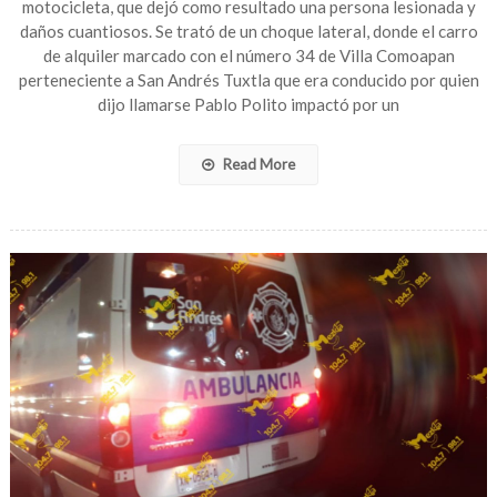
motocicleta, que dejó como resultado una persona lesionada y
El
daños cuantiosos. Se trató de un choque lateral, donde el carro
Huide
de alquiler marcado con el número 34 de Villa Comoapan
deja
perteneciente a San Andrés Tuxtla que era conducido por quien
como
saldo
dijo llamarse Pablo Polito impactó por un
un
lesion
Read More