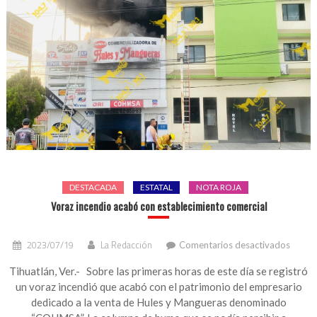
DESTACADA
ESTATAL
NOTA ROJA
Voraz incendio acabó con establecimiento comercial
en
2023/07/19
La Redacción
Comentarios desactivados
Voraz
incend
Tihuatlán, Ver.- Sobre las primeras horas de este día se registró
acabó
un voraz incendió que acabó con el patrimonio del empresario
con
dedicado a la venta de Hules y Mangueras denominado
establ