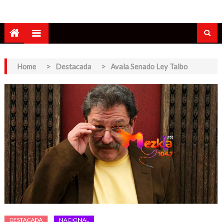
Home
>
Destacada
>
Avala Senado Ley Taibo
DESTACADA
NACIONAL