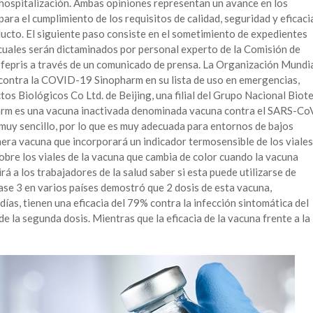
ospitalización. Ambas opiniones representan un avance en los
ra el cumplimiento de los requisitos de calidad, seguridad y eficaci
ducto. El siguiente paso consiste en el sometimiento de expedientes
 cuales serán dictaminados por personal experto de la Comisión de
Cofepris a través de un comunicado de prensa. La Organización Mundi
 contra la COVID-19 Sinopharm en su lista de uso en emergencias,
tos Biológicos Co Ltd. de Beijing, una filial del Grupo Nacional Biot
arm es una vacuna inactivada denominada vacuna contra el SARS-Co
 muy sencillo, por lo que es muy adecuada para entornos de bajos
mera vacuna que incorporará un indicador termosensible de los viales
obre los viales de la vacuna que cambia de color cuando la vacuna
irá a los trabajadores de la salud saber si esta puede utilizarse de
se 3 en varios países demostró que 2 dosis de esta vacuna,
días, tienen una eficacia del 79% contra la infección sintomática del
 la segunda dosis. Mientras que la eficacia de la vacuna frente a la