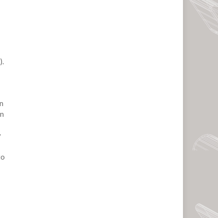
).
on
ón
y
to