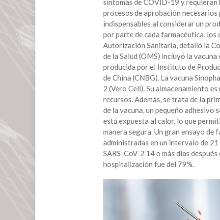
síntomas de COVID-19 y requieran h
y
procesos de aprobación necesarios pa
del
indispensables al considerar un pro
remdesivir
por parte de cada farmacéutica, los
contra
Autorización Sanitaria, detalló la 
COVID
de la Salud (OMS) incluyó la vacuna
en
producida por el Instituto de Produc
México
de China (CNBG). La vacuna Sinoph
2 (Vero Cell). Su almacenamiento es
recursos. Además, se trata de la pri
de la vacuna, un pequeño adhesivo s
está expuesta al calor, lo que permit
manera segura. Un gran ensayo de fa
administradas en un intervalo de 21 
SARS-CoV-2 14 o más días después de
hospitalización fue del 79%.