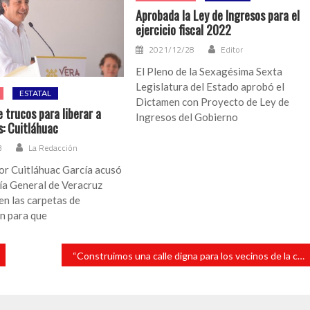
Aprobada la Ley de Ingresos para el
ejercicio fiscal 2022
2021/12/28
Editor
El Pleno de la Sexagésima Sexta
Legislatura del Estado aprobó el
ESTATAL
Dictamen con Proyecto de Ley de
e trucos para liberar a
Ingresos del Gobierno
s: Cuitláhuac
3
La Redacción
or Cuitláhuac García acusó
lía General de Veracruz
en las carpetas de
n para que
“Construimos una calle digna para los vecinos de la colonia Lopez Lara”: Tavo Pérez