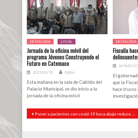
DESTACADA
LOCAL
DESTACADA
Jornada de la oficina móvil del
Fiscalía hac
programa Jóvenes Construyendo el
delincuente
Futuro en Catemaco
2019/07/2
2023/02/10
Editor
El gobernad
Esta mañana en la sala de Cabildo del
que la Fisca
Palacio Municipal, se dio inicio a la
hace trucos 
jornada de la oficina móvil
investigació
Navegación
Poner a pacientes con covid-19 boca abajo reduce riesgo de intubación: estudio
de
entradas