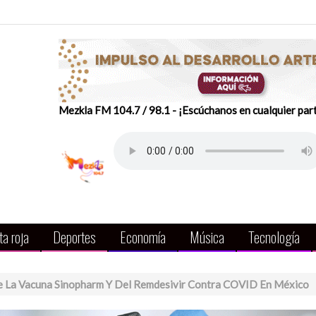
Mezkla FM 104.7 / 98.1 - ¡Escúchanos en cualquier par
a roja
Deportes
Economía
Música
Tecnología
 La Vacuna Sinopharm Y Del Remdesivir Contra COVID En México