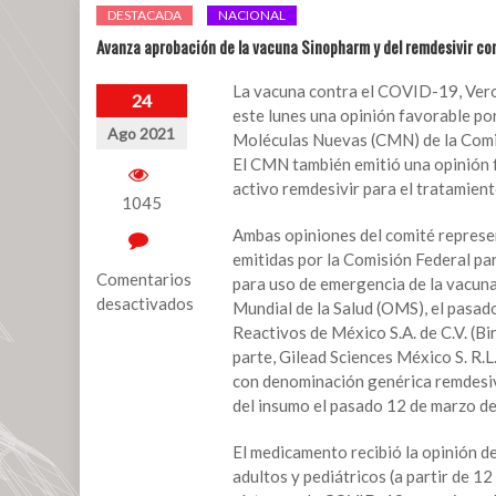
DESTACADA
NACIONAL
Avanza aprobación de la vacuna Sinopharm y del remdesivir c
La vacuna contra el COVID-19, Vero 
24
este lunes una opinión favorable po
Ago 2021
Moléculas Nuevas (CMN) de la Comisi
El CMN también emitió una opinión f
activo remdesivir para el tratamie
1045
Ambas opiniones del comité represent
emitidas por la Comisión Federal par
Comentarios
para uso de emergencia de la vacun
desactivados
Mundial de la Salud (OMS), el pasad
Reactivos de México S.A. de C.V. (B
en
parte, Gilead Sciences México S. R.L.
Avanza
con denominación genérica remdesiv
aprobación
del insumo el pasado 12 de marzo d
de
la
El medicamento recibió la opinión de
vacuna
adultos y pediátricos (a partir de 1
Sinopharm