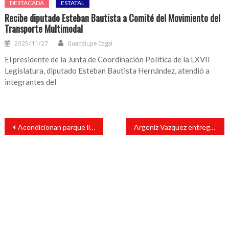
DESTACADA
ESTATAL
Recibe diputado Esteban Bautista a Comité del Movimiento del
Transporte Multimodal
2025/11/27
Guadalupe Cagal
El presidente de la Junta de Coordinación Política de la LXVII
Legislatura, diputado Esteban Bautista Hernández, atendió a
integrantes del
Navegación
Acondicionan parque lineal de andadores en río Puchuapan y Tajalate en San Andrés Tuxtla
Argeniz Vazquez entrega apoyos a la Florida tras daños en vivienda por vientos
de
entradas