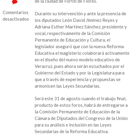
de la ciudad de Fortín de Flores.
Comentarios
Durante su intervención y ante la presencia de
desactivados
los diputados León David Jiménez Reyes y
Adriana Esther Martínez Sánchez, presidente y
en
vocal, respectivamente de la Comisión
Continúan
Permanente de Educación y Cultura, el
actividades
legislador aseguró que con la nueva Reforma
del
Educativa el magisterio colaborará activamente
Foro
en el diseño del nuevo modelo educativo de
Retos
Veracruz, pues ahora serán escuchados por el
y
Gobierno del Estado y por la Legislatura para
Prospectiva
que a través de experiencia y propuestas se
de
armonicen las Leyes Secundarias.
la
Política
Será este 31 de agosto cuando el trabajo final,
Educativa
producto de estos foros, habrá de entregarse a
la Comisión Permanente de Educación de la
Cámara de Diputados del Congreso de la Unión
para su análisis e inclusión en las Leyes
Secundarias de la Reforma Educativa.