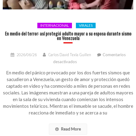
INTERNACIONAL
VIRALES
En medio del terror: así protegió adulto mayor a su esposa durante sismo
en Venezuela
2026/06/26
Carlos David Texla Guillen
Comentarios
en
desactivados
En
medio
En medio del pánico provocado por los dos fuertes sismos que
del
sacudieron a Venezuela, un gesto de amor y protección quedó
terror:
captado en video y ha conmovido a miles de personas en redes
así
sociales. Las imágenes muestran a una pareja de adultos mayores
protegió
en la sala de su vivienda cuando comienzan los intensos
adulto
movimientos telúricos. Mientras el inmueble se sacude, el hombre
mayor
reacciona de inmediato y se acerca a su
a
su
esposa
Read More
durante
sismo