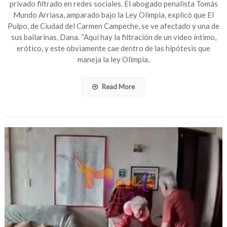
privado filtrado en redes sociales. El abogado penalista Tomás
Veracruz;
Mundo Arriasa, amparado bajo la Ley Olimpia, explicó que El
pone
Pulpo, de Ciudad del Carmen Campeche, se ve afectado y una de
denuncia
sus bailarinas, Dana. “Aquí hay la filtración de un video íntimo,
por
erótico, y este obviamente cae dentro de las hipótesis que
video
erótico
maneja la ley Olimpia,
filtrado
Read More