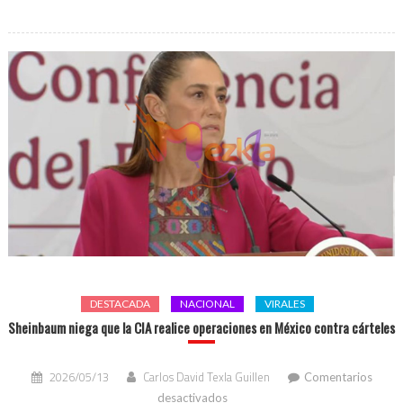
en
Venezuela
DESTACADA
NACIONAL
VIRALES
Sheinbaum niega que la CIA realice operaciones en México contra cárteles
2026/05/13
Carlos David Texla Guillen
Comentarios
en
desactivados