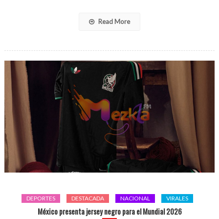
hijos
no
Read More
escuchen
‘cosas
malas’
DEPORTES
DESTACADA
NACIONAL
VIRALES
México presenta jersey negro para el Mundial 2026