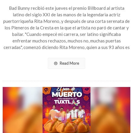
Bad
Bunny
Bad Bunny recibió este jueves el premio Billboard al artista
recibe
latino del siglo XXI de las manos de la legendaria actriz
con
puertorriqueña Rita Moreno, y después de una corta serenata de
“humildad”
los Pleneros de la Cresta en la que el artista no paró de cantar y
el
bailar. "Cuando empecé mi carrera, ser latino significaba
Billboard
enfrentar muchos rechazos, muchos no, muchas puertas
al
cerradas", comenzó diciendo Rita Moreno, quien a sus 93 años es
artista
latino
del
Read More
siglo
XXI