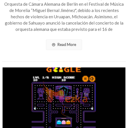
la
Orquesta de Cámara Alemana de Berlín en el Festival de Música
Orquesta
de Morelia “Miguel Bernal Jiménez", debido a los recientes
de
hechos de violencia en Uruapan, Michoacán. Asimismo, el
Cámara
gobierno de Sahuayo anunció la cancelación del concierto de la
de
Berlín
orquesta alemana que estaba previsto para el 16 de
en
Michoacán
por
Read More
seguridad