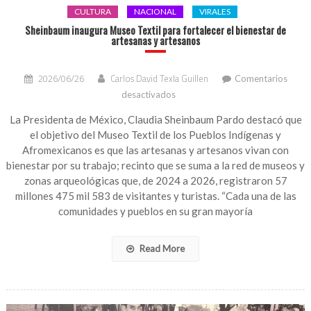
CULTURA
NACIONAL
VIRALES
Sheinbaum inaugura Museo Textil para fortalecer el bienestar de
artesanas y artesanos
2026/06/26
Carlos David Texla Guillen
Comentarios
en
desactivados
Sheinbaum
inaugura
La Presidenta de México, Claudia Sheinbaum Pardo destacó que
Museo
el objetivo del Museo Textil de los Pueblos Indígenas y
Textil
Afromexicanos es que las artesanas y artesanos vivan con
para
bienestar por su trabajo; recinto que se suma a la red de museos y
fortalecer
zonas arqueológicas que, de 2024 a 2026, registraron 57
el
millones 475 mil 583 de visitantes y turistas. “Cada una de las
bienestar
comunidades y pueblos en su gran mayoría
de
artesanas
y
Read More
artesanos