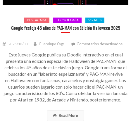
DESTACADA
TECNOLOGÍA
VIRALES
Google festeja 45 años de PAC-MAN con Edición Halloween 2025
en
2025/10/30
Guadalupe Cagal
Comentarios desactivados
Goog
feste
Este jueves Google publica su Doodle interactivo en el cual
45
presenta una edición especial de Halloween de PAC-MAN, que
años
celebra los 45 años de este clásico juego. Google transforma el
de
buscador en un "laberinto espeluznante" y PAC-MAN revive
PAC-
en Halloween con fantasmas, caramelos y nostalgia gamer. Los
MAN
usuarios pueden jugarlo con solo hacer clic el PAC-MAN, un
con
Edici
juego característico de los 80’s. Cómo olvidar la versión lanzada
Hall
por Atari en 1982, de Arcade y Nintendo, posteriormente,
202
Read More