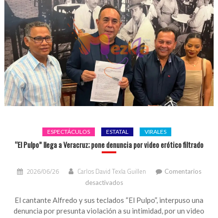
ESPECTÁCULOS
ESTATAL
VIRALES
“El Pulpo” llega a Veracruz; pone denuncia por video erótico filtrado
2026/06/26
Carlos David Texla Guillen
Comentarios
en
desactivados
“El
Pulpo”
El cantante Alfredo y sus teclados “El Pulpo”, interpuso una
llega
denuncia por presunta violación a su intimidad, por un video
a