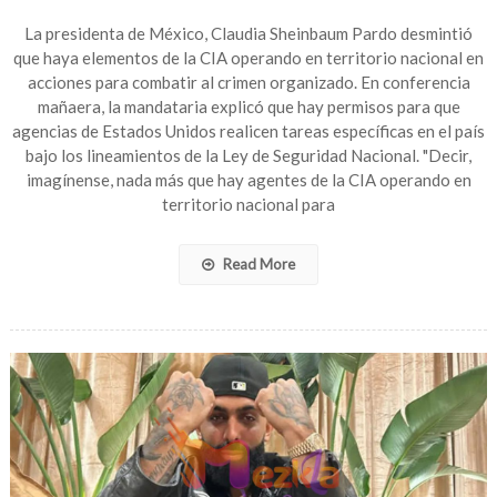
Sheinbaum
niega
La presidenta de México, Claudia Sheinbaum Pardo desmintió
que
que haya elementos de la CIA operando en territorio nacional en
la
acciones para combatir al crimen organizado. En conferencia
CIA
mañaera, la mandataria explicó que hay permisos para que
realice
agencias de Estados Unidos realicen tareas específicas en el país
operaciones
bajo los lineamientos de la Ley de Seguridad Nacional. "Decir,
en
imagínense, nada más que hay agentes de la CIA operando en
México
contra
territorio nacional para
cárteles
Read More