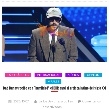
ESPECTÁCULOS
INTERNACIONAL
MÚSICA
OPINION
VIRALES
Bad Bunny recibe con “humildad” el Billboard al artista latino del siglo XXI
2025/10/24
Carlos David Texla Guillen
Comentarios
en
desactivados