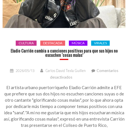
CULTURA
DESTACADA
MÚSICA
VIRALES
Eladio Carrión cambia a canciones positivas para que sus hijos no
escuchen ‘cosas malas’
2026/05/13
Carlos David Texla Guillen
Comentarios
en
desactivados
Eladio
Carrión
El artista urbano puertorriqueño Eladio Carrión admite a EFE
cambia
que prefiere que sus dos hijos no escuchen canciones suyas o de
a
otro cantante "glorificando cosas malas", por lo que ahora opta
canciones
por dedicarle más tiempo a componer temas positivos con una
positivas
idea "sana". "A mí no me gustaría que mis hijos escucharan música
para
así, glorificando cosas malas", expresó en una entrevista Carrión
que
tras presentarse en el Coliseo de Puerto Rico,
sus