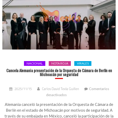
NACIONAL
NOTA ROJA
VIRALES
Cancela Alemania presentación de la Orquesta de Cámara de Berlín en
Michoacán por seguridad
2025/11/15
Carlos David Texla Guillen
Comentarios
en
desactivados
Cancela
Alemania
Alemania canceló la presentación de la Orquesta de Cámara de
presentación
Berlín en el estado de Michoacán por motivos de seguridad. A
de
través de su embajada en México, canceló la participación de la