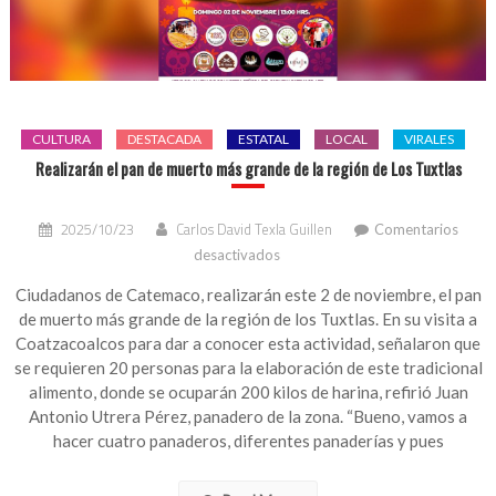
CULTURA
DESTACADA
ESTATAL
LOCAL
VIRALES
Realizarán el pan de muerto más grande de la región de Los Tuxtlas
2025/10/23
Carlos David Texla Guillen
Comentarios
en
desactivados
Realizarán
el
Ciudadanos de Catemaco, realizarán este 2 de noviembre, el pan
pan
de muerto más grande de la región de los Tuxtlas. En su visita a
de
Coatzacoalcos para dar a conocer esta actividad, señalaron que
muerto
se requieren 20 personas para la elaboración de este tradicional
más
alimento, donde se ocuparán 200 kilos de harina, refirió Juan
grande
Antonio Utrera Pérez, panadero de la zona. “Bueno, vamos a
de
hacer cuatro panaderos, diferentes panaderías y pues
la
región
de