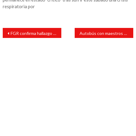
respiratoria por
Navegación
FGR confirma hallazgo de restos humanos en rancho de Teuchitlán, Jalisco
Autobús con maestros de Oaxaca se sale de la carretera en Cumbres de Maltrata; hay lesionados
de
entradas