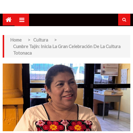
Home
>
Cultura
>
Cumbre Tajín: Inicia La Gran Celebración De La Cultura
Totonaca