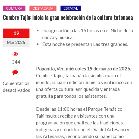
CULTURA
DESTACADA
ESTATAL
Cumbre Tajín: inicia la gran celebración de la cultura totonaca
Inauguración a las 15 horas en el Nicho de la
19
danza y música.
Mar 2025
Esta noche se presentan Las tres grandes.
344
Papantla, Ver., miércoles 19 de marzo de 2025.-
Cumbre Tajín, Tachanán la siembra para el
mundo, inicia su edición número veinticinco con
Comentarios
una oferta cultural enriquecida y entrada
desactivados
gratuita para todos los asistentes.
en
Cumbre
Desde las 11:00 horas el Parque Temático
Tajín:
Takilhsukut recibe a visitantes con una
inicia
programación que enaltece las tradiciones
la
indígenas y coincide con el Día del Artesano y
gran
las Artesanas, reconociendo su papel como