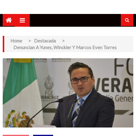
Home
>
Destacada
>
Denuncian A Yunes, Winckler Y Marcos Even Torres