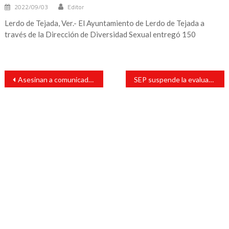
2022/09/03
Editor
Lerdo de Tejada, Ver.- El Ayuntamiento de Lerdo de Tejada a
través de la Dirección de Diversidad Sexual entregó 150
Navegación
Asesinan a comunicador afuera de un bar en Playa del Carmen
SEP suspende la evaluación a maestros
de
entradas