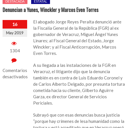
DESTACADA
ESTATAL
Denuncian a Yunes, Winckler y Marcos Even Torres
El abogado Jorge Reyes Peralta denunció ante
16
la Fiscalía General de la República (FGR) al ex
May 2019
gobernador de Veracruz, Miguel Ángel Yunes
Linares; al Fiscal General del Estado, Jorge
Winckler; y al Fiscal Anticorrupción, Marcos
1304
Even Torres.
A su llegada a las instalaciones de la FGR en
Comentarios
Veracruz, el litigante dijo que la denuncia
desactivados
también es en contra de Luis Eduardo Coronel y
de Carlos Alberto Delgado, por presunta tortura
en
cometida hacia su cliente, Gilberto Aguirre
Denuncian
Garza, ex director General de Servicios
a
Periciales.
Yunes,
Winckler
Subrayó que con esas denuncias busca justicia
y
“porque hay crímenes de lesa humanidad como la
Marcos
tortura y está acreditado que en Veracruz operó