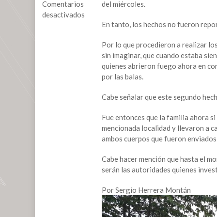
Comentarios
del miércoles.
desactivados
En tanto, los hechos no fueron repor
en
Dos
Por lo que procedieron a realizar lo
hermanos
sin imaginar, que cuando estaba sie
fueron
quienes abrieron fuego ahora en co
ejecutados
por las balas.
en
Sayula
Cabe señalar que este segundo hech
de
Alemán
Fue entonces que la familia ahora si 
mencionada localidad y llevaron a ca
ambos cuerpos que fueron enviados a
Cabe hacer mención que hasta el mom
serán las autoridades quienes inves
Por Sergio Herrera Montán