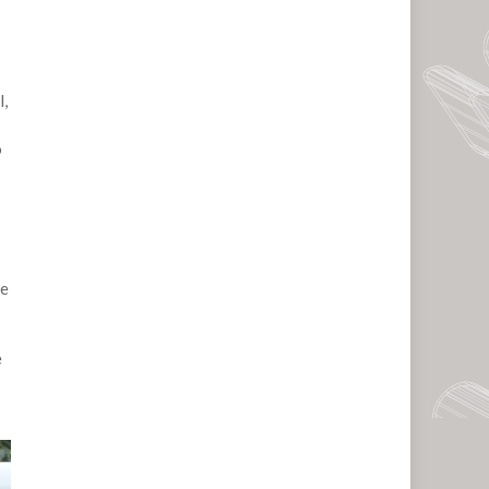
l,
o
de
e