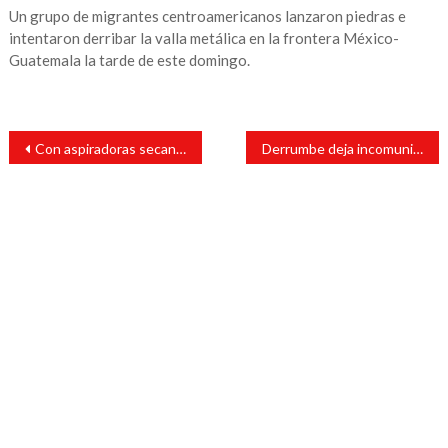
Un grupo de migrantes centroamericanos lanzaron piedras e
intentaron derribar la valla metálica en la frontera México-
Guatemala la tarde de este domingo.
Navegación
Con aspiradoras secan carros alegóricos del Carnaval de Veracruz
Derrumbe deja incomunicadas dos comunidades de Mixtla de Altamirano
de
entradas