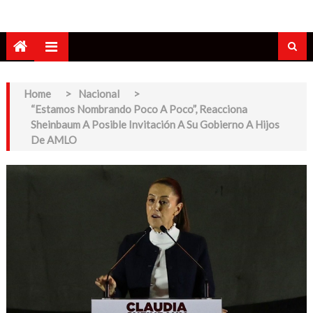
Home
>
Nacional
>
“Estamos Nombrando Poco A Poco”, Reacciona
Sheinbaum A Posible Invitación A Su Gobierno A Hijos
De AMLO