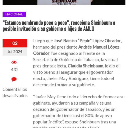
NACIONAL
“Estamos nombrando poco a poco”, reacciona Sheinbaum a
posible invitación a su gobierno a hijos de AMLO
Luego que
José Ramiro “Pepín” López Obrador
,
02
hermano del presidente
Andrés Manuel López
Jul 2024
Obrador
, fue designado al frente de la
Secretaría de Gobierno de Tabasco, la virtual
presidenta electa,
Claudia Sheinbaum
, le dio el
432
visto bueno al asegurar que el gobernador
electo, Javier May Rodríguez, tiene todo el
derecho de formar a su gabinete.
Comentarios
desactivados
“Javier May tiene todo el derecho de formar a su
gabinete, ayudaron a su campaña y es una
en
decisión del gobernador de Tabasco, y es un
“Estamos
gobernador de tiene casi el 80% de apoyo
nombrando
popular, inédito”, expuso Sheinbuam tras una
poco