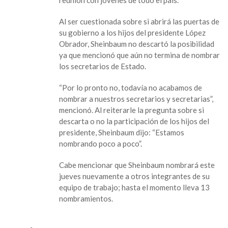
reunión con jóvenes de todo el país.
a
poco”,
Al ser cuestionada sobre si abrirá las puertas de
reacciona
su gobierno a los hijos del presidente López
Sheinbaum
Obrador, Sheinbaum no descartó la posibilidad
a
ya que mencionó que aún no termina de nombrar
posible
los secretarios de Estado.
invitación
a
“Por lo pronto no, todavía no acabamos de
su
nombrar a nuestros secretarios y secretarias”,
gobierno
mencionó. Al reiterarle la pregunta sobre si
a
descarta o no la participación de los hijos del
hijos
presidente, Sheinbaum dijo: “Estamos
de
nombrando poco a poco”.
AMLO
Cabe mencionar que Sheinbaum nombrará este
jueves nuevamente a otros integrantes de su
equipo de trabajo; hasta el momento lleva 13
nombramientos.