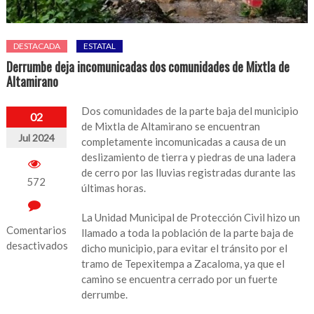
DESTACADA
ESTATAL
Derrumbe deja incomunicadas dos comunidades de Mixtla de
Altamirano
Dos comunidades de la parte baja del municipio
02
de Mixtla de Altamirano se encuentran
Jul 2024
completamente incomunicadas a causa de un
deslizamiento de tierra y piedras de una ladera
de cerro por las lluvias registradas durante las
572
últimas horas.
La Unidad Municipal de Protección Civil hizo un
Comentarios
llamado a toda la población de la parte baja de
desactivados
dicho municipio, para evitar el tránsito por el
tramo de Tepexitempa a Zacaloma, ya que el
en
camino se encuentra cerrado por un fuerte
Derrumbe
derrumbe.
deja
incomunicadas