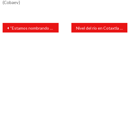
(Cobaev)
Navegación
“Estamos nombrando poco a poco”, reacciona Sheinbaum a posible invitación a su gobierno a hijos de AMLO
Nivel del río en Cotaxtla va en ascenso; alertan ante posible desborde en Paso del Toro
de
entradas