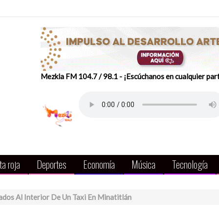
Mezkla FM 104.7 / 98.1 - ¡Escúchanos en cualquier par
a roja
Deportes
Economía
Música
Tecnología
dos Al Interior De Un Taxi En Minatitlán