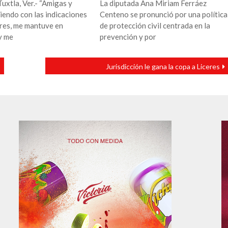
uxtla, Ver.- “Amigas y
La diputada Ana Miriam Ferráez
iendo con las indicaciones
Centeno se pronunció por una política
ores, me mantuve en
de protección civil centrada en la
y me
prevención y por
Jurisdicción le gana la copa a Liceres