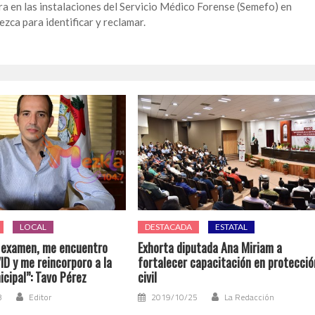
ra en las instalaciones del Servicio Médico Forense (Semefo) en
zca para identificar y reclamar.
LOCAL
DESTACADA
ESTATAL
 examen, me encuentro
Exhorta diputada Ana Miriam a
ID y me reincorporo a la
fortalecer capacitación en protecció
cipal”: Tavo Pérez
civil
3
Editor
2019/10/25
La Redacción