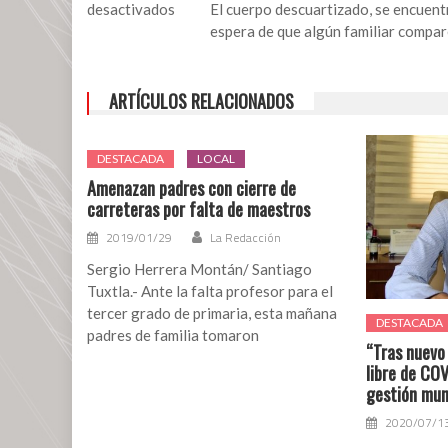
desactivados
El cuerpo descuartizado, se encuent
espera de que algún familiar compare
en
Hallan
restos
ARTÍCULOS RELACIONADOS
embolsados
al
interior
DESTACADA
LOCAL
de
Amenazan padres con cierre de
un
carreteras por falta de maestros
taxi
2019/01/29
La Redacción
en
Minatitlán
Sergio Herrera Montán/ Santiago
Tuxtla.- Ante la falta profesor para el
tercer grado de primaria, esta mañana
DESTACADA
padres de familia tomaron
“Tras nuevo
libre de COV
gestión muni
2020/07/1