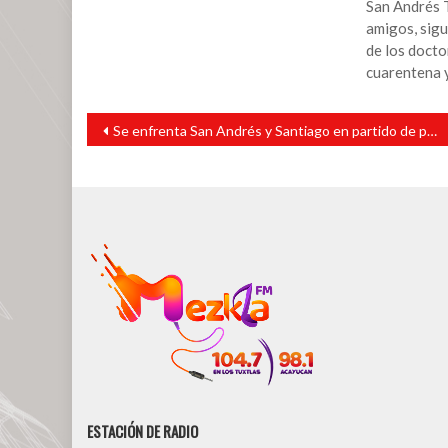
San Andrés T
amigos, sigu
de los doct
cuarentena 
Navegación
Se enfrenta San Andrés y Santiago en partido de preparación
de
entradas
ESTACIÓN DE RADIO