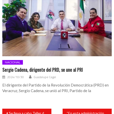
NACIONAL
Sergio Cadena, dirigente del PRD, se une al PRI
2024/10/30
Guadalupe Cagal
El dirigente del Partido de la Revolución Democrática (PRD) en
Veracruz, Sergio Cadena, se unió al PRI, Partido de la
Navegación
Se lleva a cabo Taller de Formación de Auditores Internos en un Sistema de Gestión Integrados en el Sector Educativo en el Tec de San Andrés
“En esta administración hicimos que llegara la carretera de Tilapan a Lauchapan”: Tavo Pérez
de