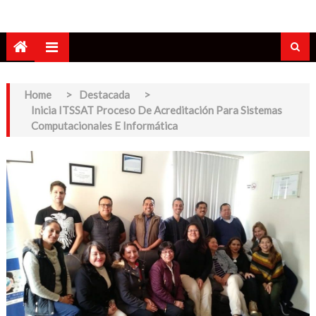
Home
>
Destacada
>
Inicia ITSSAT Proceso De Acreditación Para Sistemas
Computacionales E Informática