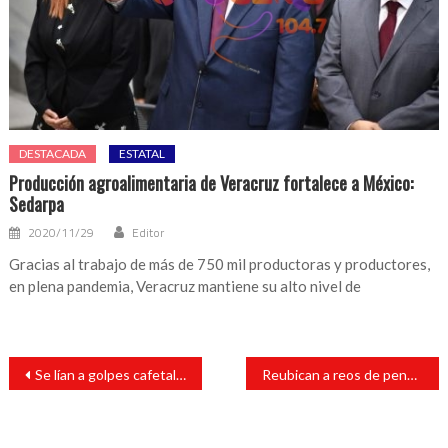
DESTACADA
ESTATAL
Producción agroalimentaria de Veracruz fortalece a México:
Sedarpa
2020/11/29
Editor
Gracias al trabajo de más de 750 mil productoras y productores,
en plena pandemia, Veracruz mantiene su alto nivel de
Navegación
Se lían a golpes cafetaleros en Córdoba
Reubican a reos de penal de San Andrés Tuxtla y Pacho Viejo
de
entradas