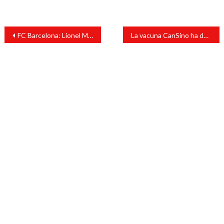
Navegación
FC Barcelona: Lionel Messi y una renovación que obliga a rebajar 200 millones
La vacuna CanSino ha demostrado su eficiencia: Cuitláhuac García
de
entradas