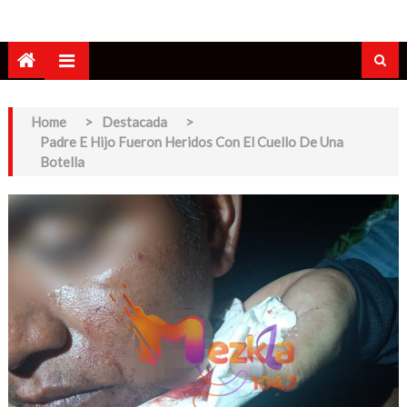
Home
>
Destacada
>
Padre E Hijo Fueron Heridos Con El Cuello De Una
Botella