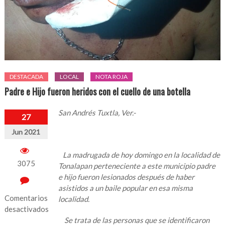
DESTACADA
LOCAL
NOTA ROJA
Padre e Hijo fueron heridos con el cuello de una botella
San Andrés Tuxtla, Ver.-
27
Jun 2021
La madrugada de hoy domingo en la localidad de
3075
Tonalapan perteneciente a este municipio padre
e hijo fueron lesionados después de haber
asistidos a un baile popular en esa misma
Comentarios
localidad.
desactivados
Se trata de las personas que se identificaron
en