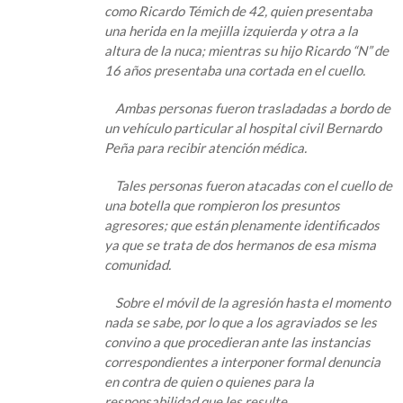
como Ricardo Témich de 42, quien presentaba
Padre
una herida en la mejilla izquierda y otra a la
e
altura de la nuca; mientras su hijo Ricardo “N” de
Hijo
16 años presentaba una cortada en el cuello.
fueron
heridos
Ambas personas fueron trasladadas a bordo de
con
un vehículo particular al hospital civil Bernardo
el
Peña para recibir atención médica.
cuello
de
Tales personas fueron atacadas con el cuello de
una
una botella que rompieron los presuntos
botella
agresores; que están plenamente identificados
ya que se trata de dos hermanos de esa misma
comunidad.
Sobre el móvil de la agresión hasta el momento
nada se sabe, por lo que a los agraviados se les
convino a que procedieran ante las instancias
correspondientes a interponer formal denuncia
en contra de quien o quienes para la
responsabilidad que les resulte.