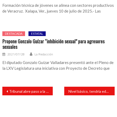
Formación técnica de jóvenes se alinea con sectores productivos
de Veracruz. Xalapa, Ver., jueves 10 de julio de 2025.- Las
DESTACADA
ESTATAL
Propone Gonzalo Guízar “inhibición sexual” para agresores
sexuales
2021/07/28
La Redacción
El diputado Gonzalo Guízar Valladares presentó ante el Pleno de
la LXV Legislatura una iniciativa con Proyecto de Decreto que
Navegación
Tribunal abre paso a la entrada en vigor a la Ley de la Industria Eléctrica
Nivel básico, tendría educación alimentaria y nutricional como obligatoria
de
entradas