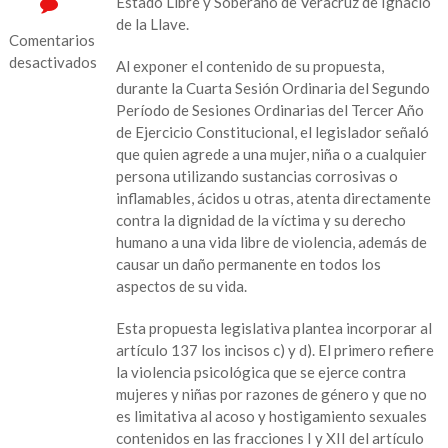
Estado Libre y Soberano de Veracruz de Ignacio
de la Llave.
Comentarios
desactivados
Al exponer el contenido de su propuesta,
durante la Cuarta Sesión Ordinaria del Segundo
en
Período de Sesiones Ordinarias del Tercer Año
Penas
de Ejercicio Constitucional, el legislador señaló
más
que quien agrede a una mujer, niña o a cualquier
severas
persona utilizando sustancias corrosivas o
por
inflamables, ácidos u otras, atenta directamente
agresiones
contra la dignidad de la víctima y su derecho
con
humano a una vida libre de violencia, además de
sustancias
causar un daño permanente en todos los
aspectos de su vida.
Esta propuesta legislativa plantea incorporar al
artículo 137 los incisos c) y d). El primero refiere
la violencia psicológica que se ejerce contra
mujeres y niñas por razones de género y que no
es limitativa al acoso y hostigamiento sexuales
contenidos en las fracciones I y XII del artículo