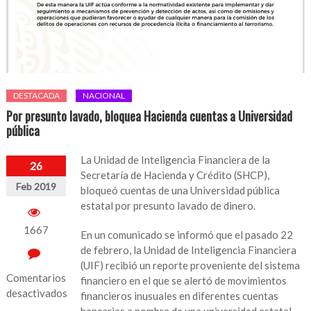
DESTACADA
NACIONAL
Por presunto lavado, bloquea Hacienda cuentas a Universidad
pública
La Unidad de Inteligencia Financiera de la
26
Secretaría de Hacienda y Crédito (SHCP),
Feb 2019
bloqueó cuentas de una Universidad pública
estatal por presunto lavado de dinero.
1667
En un comunicado se informó que el pasado 22
de febrero, la Unidad de Inteligencia Financiera
(UIF) recibió un reporte proveniente del sistema
Comentarios
financiero en el que se alertó de movimientos
desactivados
financieros inusuales en diferentes cuentas
bancarias a nombre de una universidad estatal.