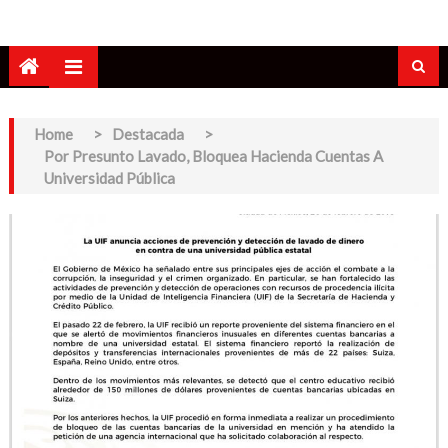
Home
>
Destacada
>
Por Presunto Lavado, Bloquea Hacienda Cuentas A
Universidad Pública