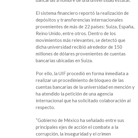
en
Por
El sistema financiero reportó la realización de
presunto
depósitos y transferencias internacionales
lavado,
provenientes de más de 22 países: Suiza, España,
bloquea
Reino Unido, entre otros. Dentro de los
Hacienda
movimientos más relevantes, se detectó que
cuentas
dicha universidad recibió alrededor de 150
a
millones de dólares provenientes de cuentas
Universidad
bancarias ubicadas en Suiza.
pública
Por ello, la UIF procedió en forma inmediata a
realizar un procedimiento de bloqueo de las
cuentas bancarias de la universidad en mención y
ha atendido la petición de una agencia
internacional que ha solicitado colaboración al
respecto.
“Gobierno de México ha señalado entre sus
principales ejes de acción el combate a la
corrupción, la inseguridad y el crimen