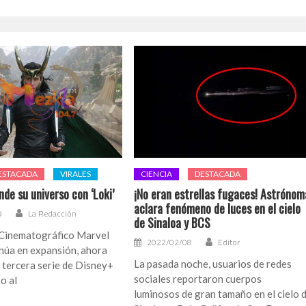
ESTACADA
VIRALES
CIENCIA
DESTACADA
de su universo con ‘Loki’
¡No eran estrellas fugaces! Astrónom
aclara fenómeno de luces en el cielo
9
La Redacción
de Sinaloa y BCS
 Cinematográfico Marvel
2022/02/08
Editor
núa en expansión, ahora
La pasada noche, usuarios de redes
la tercera serie de Disney+
sociales reportaron cuerpos
o al
luminosos de gran tamaño en el cielo 