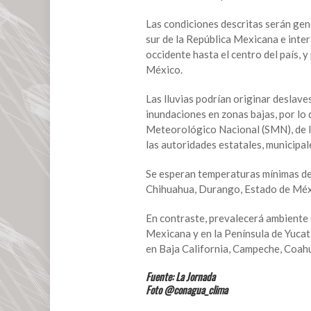
varios
estados
Las condiciones descritas serán gen
del
sur de la República Mexicana e inter
país
occidente hasta el centro del país, 
México.
Las lluvias podrían originar deslave
inundaciones en zonas bajas, por lo 
Meteorológico Nacional (SMN), de la
las autoridades estatales, municipal
Se esperan temperaturas mínimas de 
Chihuahua, Durango, Estado de Méxi
En contraste, prevalecerá ambiente 
Mexicana y en la Península de Yuca
en Baja California, Campeche, Coah
Fuente: La Jornada
Foto @conagua_clima