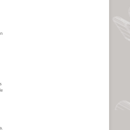
en
s
le
a.