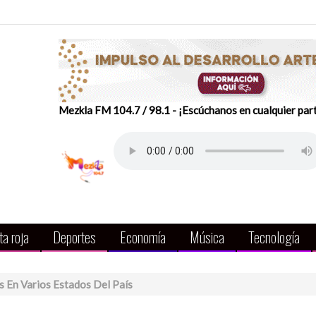
Mezkla FM 104.7 / 98.1 - ¡Escúchanos en cualquier par
a roja
Deportes
Economía
Música
Tecnología
s En Varios Estados Del País