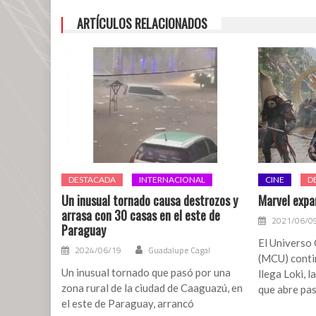
ARTÍCULOS RELACIONADOS
DESTACADA
INTERNACIONAL
CINE
D
Un inusual tornado causa destrozos y
Marvel expan
arrasa con 30 casas en el este de
2021/06/0
Paraguay
El Universo
2024/06/19
Guadalupe Cagal
(MCU) conti
Un inusual tornado que pasó por una
llega Loki, 
zona rural de la ciudad de Caaguazú, en
que abre pas
el este de Paraguay, arrancó