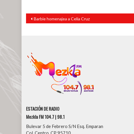
Navegación
Barbie homenajea a Celia Cruz
de
entradas
ESTACIÓN DE RADIO
Mezkla FM 104.7 | 98.1
Bulevar 5 de Febrero S/N Esq. Emparan
Col. Centro, CP 95710