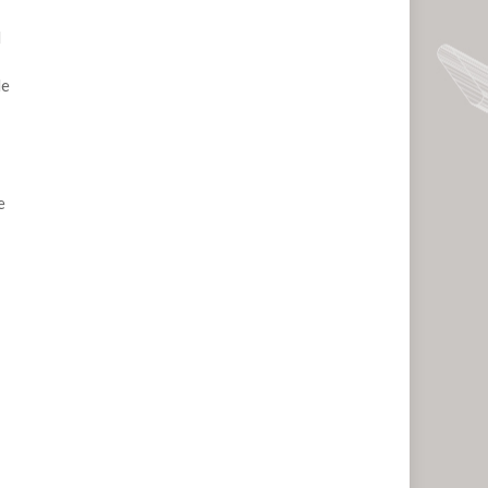
l
de
e