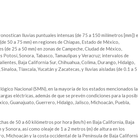
ronostican lluvias puntuales intensas (de 75 a 150 milímetros [mm]) 
(de 50 a 75 mm) en regiones de Chiapas, Estado de México,
tes (de 25 a 50 mm) en zonas de Campeche, Ciudad de México,
s Potosí, Sonora, Tabasco, Tamaulipas y Veracruz; intervalos de
lientes, Baja California Sur, Chihuahua, Colima, Durango, Hidalgo,
inaloa, Tlaxcala, Yucatán y Zacatecas, y lluvias aisladas (de 0.1 a 5
lógico Nacional (SMN), en la mayoría de los estados mencionados la
argas eléctricas, además de que se prevén condiciones para la posib
xico, Guanajuato, Guerrero, Hidalgo, Jalisco, Michoacán, Puebla,
has de 50 a 60 kilómetros por hora (km/h) en Baja California, Baja
 y Sonora, así como oleaje de 1 a 2 metros (m) de altura en los
ro, Michoacán y la costa occidental de la Península de Baja Californi