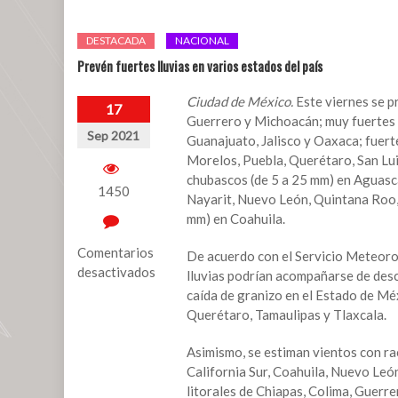
DESTACADA
NACIONAL
Prevén fuertes lluvias en varios estados del país
Ciudad de México.
Este viernes se p
17
Guerrero y Michoacán; muy fuertes 
Sep 2021
Guanajuato, Jalisco y Oaxaca; fuer
Morelos, Puebla, Querétaro, San Lui
chubascos (de 5 a 25 mm) en Aguasca
1450
Nayarit, Nuevo León, Quintana Roo, S
mm) en Coahuila.
Comentarios
De acuerdo con el Servicio Meteoro
desactivados
lluvias podrían acompañarse de desc
caída de granizo en el Estado de Mé
en
Querétaro, Tamaulipas y Tlaxcala.
Prevén
fuertes
Asimismo, se estiman vientos con rac
lluvias
California Sur, Coahuila, Nuevo León
en
litorales de Chiapas, Colima, Guerre