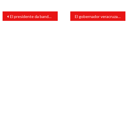
Navegación
El presidente da banderazo por inicio de ciclo escolar y regreso a clases presenciales
El gobernador veracruzano y la titular de la SEP encabezan ceremonia de ciclo escolar 2021- 2022
de
entradas