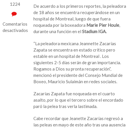
1224
De acuerdo a los primeros reportes, la peleadora
de 18 años se encuentra recuperándose en un
hospital de Montreal, luego de que fuera
Comentarios
noqueada por la boxeadora
Marie Pier Houle
,
desactivados
durante una función en el
Stadium IGA.
en
“La peleadora mexicana Jeannette Zacarías
Reportan
Zapata se encuentra en estado crítico pero
a
estable en un hospital de Montreal . Los
la
siguientes 2-5 días serán de gran importancia.
boxeadora
Rogamos a Dios su pronta recuperación”,
mexicana
mencionó el presidente del Consejo Mundial de
Jeanette
Boxeo, Mauricio Sulaimán en redes sociales.
Zacarías
en
Zacarías Zapata fue noqueada en el cuarto
estado
asalto, por lo que el tercero sobre el encordado
crítico
paró la pelea tras verla lastimada.
tras
pelea
Cabe recordar que Jeanette Zacarías regresó a
las peleas en mayo de este año tras una ausencia