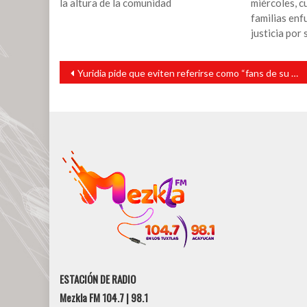
la altura de la comunidad
miércoles, 
familias enf
justicia por
Navegación
Yuridia pide que eviten referirse como “fans de su relación” con su esposo Matías Aranda
de
entradas
ESTACIÓN DE RADIO
Mezkla FM 104.7 | 98.1