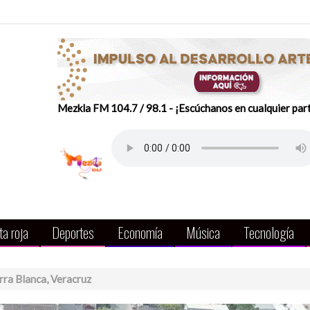
Mezkla FM 104.7 / 98.1 - ¡Escúchanos en cualquier par
a roja
Deportes
Economía
Música
Tecnología
rra Blanca, Veracruz