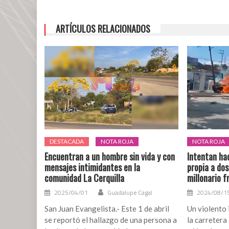
Tierra
Blanca,
ARTÍCULOS RELACIONADOS
Veracruz
DESTACADA
NOTA ROJA
NOTA ROJA
Encuentran a un hombre sin vida y con
Intentan hac
mensajes intimidantes en la
propia a do
comunidad La Cerquilla
millonario f
2025/04/01
Guadalupe Cagal
2024/08/1
San Juan Evangelista.- Este 1 de abril
Un violento 
se reportó el hallazgo de una persona a
la carreter