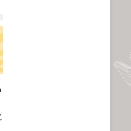
a
y
de