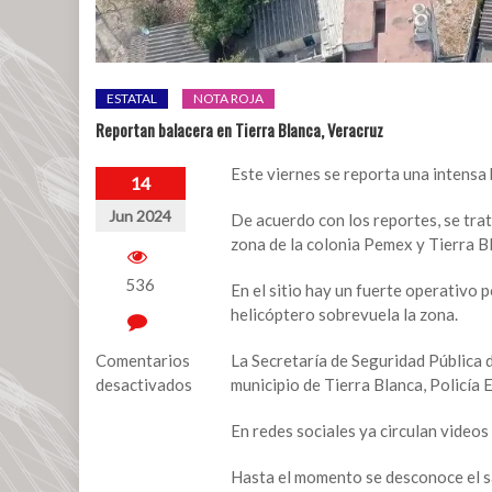
ESTATAL
NOTA ROJA
Reportan balacera en Tierra Blanca, Veracruz
Este viernes se reporta una intensa 
14
Jun 2024
De acuerdo con los reportes, se trat
zona de la colonia Pemex y Tierra Bl
536
En el sitio hay un fuerte operativo 
helicóptero sobrevuela la zona.
Comentarios
La Secretaría de Seguridad Pública 
desactivados
municipio de Tierra Blanca, Policía E
en
En redes sociales ya circulan videos 
Reportan
balacera
Hasta el momento se desconoce el s
en