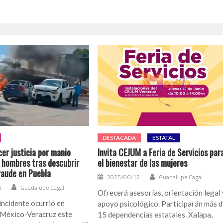
DESTACADA
ESTATAL
er justicia por manio
Invita CEJUM a Feria de Servicios par
s hombres tras descubrir
el bienestar de las mujeres
raude en Puebla
2025/06/12
Guadalupe Cagal
5
Guadalupe Cagal
Ofrecerá asesorías, orientación legal 
incidente ocurrió en
apoyo psicológico. Participarán más 
a México-Veracruz este
15 dependencias estatales. Xalapa,