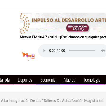
Mezkla FM 104.7 / 98.1 - ¡Escúchanos en cualquier par
a roja
Deportes
Economía
Música
Tecnología
A La Inauguración De Los “Talleres De Actualización Magisterial