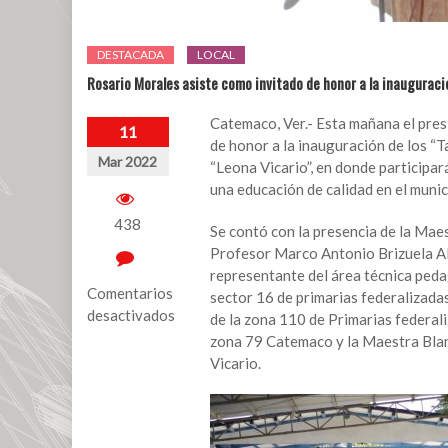
DESTACADA
LOCAL
Rosario Morales asiste como invitado de honor a la inauguraci
Catemaco, Ver.- Esta mañana el pres
11
de honor a la inauguración de los “T
Mar 2022
“Leona Vicario”, en donde participa
una educación de calidad en el munic
438
Se contó con la presencia de la Mae
Profesor Marco Antonio Brizuela Al
representante del área técnica ped
Comentarios
sector 16 de primarias federalizada
desactivados
de la zona 110 de Primarias federal
zona 79 Catemaco y la Maestra Blanc
en
Vicario.
Rosario
Morales
asiste
como