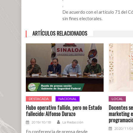
.
De acuerdo con el artículo 71 del C
sin fines electorales.
ARTÍCULOS RELACIONADOS
DESTACADA
NACIONAL
LOCAL
Hubo operativo fallido, pero no Estado
Docentes se
fallecido: Alfonso Durazo
marketing en
programació
2019/10/18
La Redacción
2020/11/0
En conferencia de prensa desde