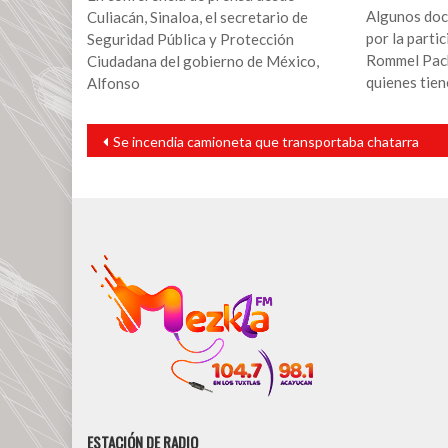
Algunos doc
Culiacán, Sinaloa, el secretario de
por la partic
Seguridad Pública y Protección
Rommel Pach
Ciudadana del gobierno de México,
quienes tien
Alfonso
Navegación
Se incendia camioneta que transportaba chatarra
de
entradas
ESTACIÓN DE RADIO