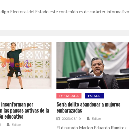
ódigo Electoral del Estado este contenido es de carácter informativo
DESTACADA
ESTATAL
 inconforman por
Sería delito abandonar a mujeres
 las pausas activas de la
embarazadas
n educativa
2023/05/19
Editor
6
Editor
El diputado Marlon Eduardo Ramírez