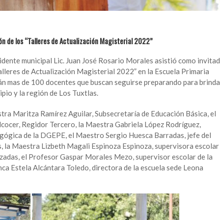
ón de los “Talleres de Actualización Magisterial 2022”
idente municipal Lic. Juan José Rosario Morales asistió como invita
alleres de Actualización Magisterial 2022” en la Escuela Primaria
rán mas de 100 docentes que buscan seguirse preparando para brinda
ipio y la región de Los Tuxtlas.
stra Maritza Ramírez Aguilar, Subsecretaría de Educación Básica, el
cocer, Regidor Tercero, la Maestra Gabriela López Rodríguez,
agógica de la DGEPE, el Maestro Sergio Huesca Barradas, jefe del
s, la Maestra Lizbeth Magali Espinoza Espinoza, supervisora escolar
izadas, el Profesor Gaspar Morales Mezo, supervisor escolar de la
a Estela Alcántara Toledo, directora de la escuela sede Leona