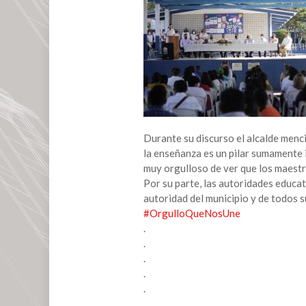
invitado
de
honor
a
la
inauguración
de
los
“Talleres
Durante su discurso el alcalde menci
de
la enseñanza es un pilar sumamente 
Actualización
muy orgulloso de ver que los maestr
Magisterial
Por su parte, las autoridades educa
2022”
autoridad del municipio y de todos 
#OrgulloQueNosUne
.
.
.
.
.
.