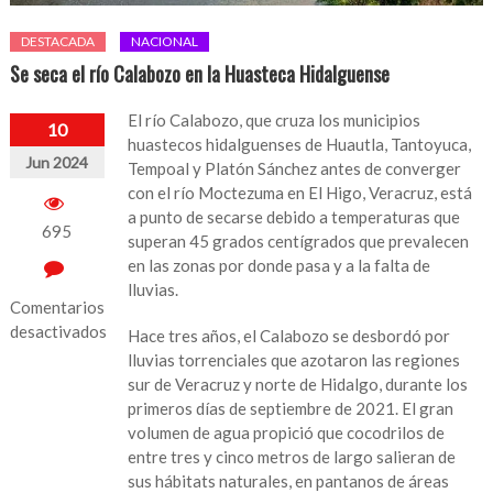
DESTACADA
NACIONAL
Se seca el río Calabozo en la Huasteca Hidalguense
El río Calabozo, que cruza los municipios
10
huastecos hidalguenses de Huautla, Tantoyuca,
Jun 2024
Tempoal y Platón Sánchez antes de converger
con el río Moctezuma en El Higo, Veracruz, está
a punto de secarse debido a temperaturas que
695
superan 45 grados centígrados que prevalecen
en las zonas por donde pasa y a la falta de
lluvias.
Comentarios
desactivados
Hace tres años, el Calabozo se desbordó por
lluvias torrenciales que azotaron las regiones
en
sur de Veracruz y norte de Hidalgo, durante los
Se
primeros días de septiembre de 2021. El gran
seca
volumen de agua propició que cocodrilos de
el
entre tres y cinco metros de largo salieran de
río
sus hábitats naturales, en pantanos de áreas
Calabozo