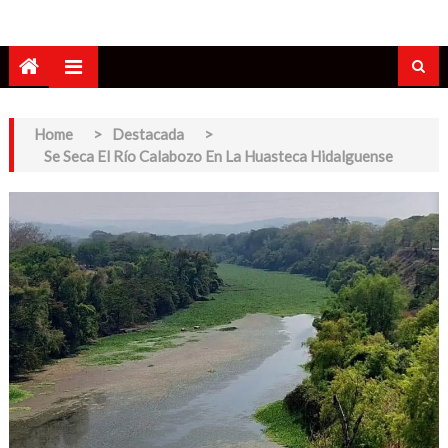
Home
>
Destacada
>
Se Seca El Río Calabozo En La Huasteca Hidalguense