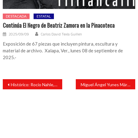
DESTACADA
ESTATAL
Continúa El Negro de Beatriz Zamora en la Pinacoteca
2025/09/09
Carlos David Texla Guillen
Exposición de 67 piezas que incluyen pintura, escultura y
material de archivo. Xalapa, Ver., lunes 08 de septiembre de
2025.-
Navegación
Histórico: Rocío Nahle, gobernadora de Veracruz
Miguel Ángel Yunes Márquez y Miguel Ángel Yunes Linares reciben constancia como senadores
de
entradas