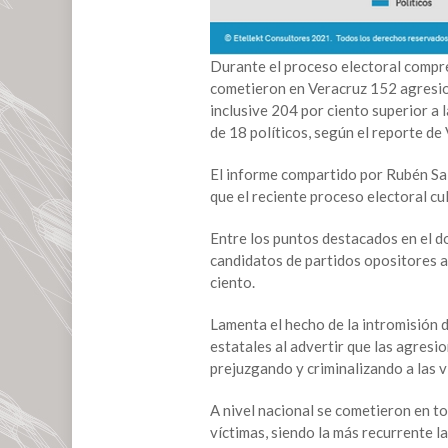
de
agresiones
a
Durante el proceso electoral compre
políticos
cometieron en Veracruz 152 agresione
y
inclusive 204 por ciento superior a
candidatos
de 18 políticos, según el reporte de
El informe compartido por Rubén Sala
que el reciente proceso electoral cu
Entre los puntos destacados en el d
candidatos de partidos opositores a 
ciento.
Lamenta el hecho de la intromisión 
estatales al advertir que las agres
prejuzgando y criminalizando a las v
A nivel nacional se cometieron en to
víctimas, siendo la más recurrente 