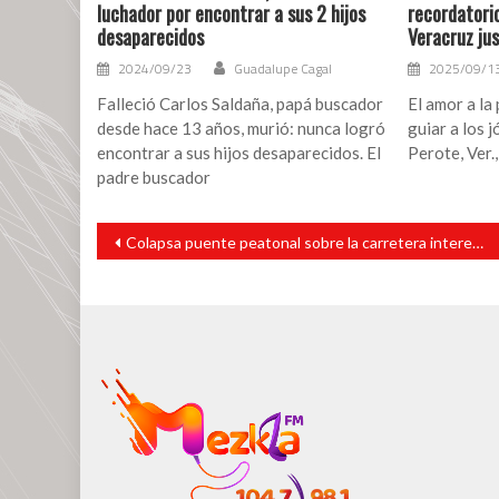
luchador por encontrar a sus 2 hijos
recordatorio
desaparecidos
Veracruz ju
2024/09/23
Guadalupe Cagal
2025/09/1
Falleció Carlos Saldaña, papá buscador
El amor a la 
desde hace 13 años, murió: nunca logró
guiar a los j
encontrar a sus hijos desaparecidos. El
Perote, Ver.
padre buscador
Navegación
Colapsa puente peatonal sobre la carretera interestatal 295
de
entradas