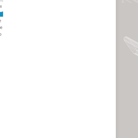
e
 e
o