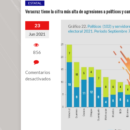
ESTATAL
Veracruz tiene la cifra más alta de agresiones a políticos y ca
23
Jun 2021
856
Comentarios
desactivados
en
Veracruz
tiene
la
cifra
más
alta