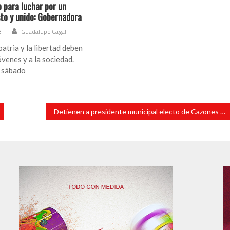
 para luchar por un
sto y unido: Gobernadora
3
Guadalupe Cagal
patria y la libertad deben
óvenes y a la sociedad.
, sábado
Detienen a presidente municipal electo de Cazones por asesinato de candidato