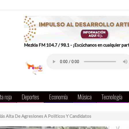
Mezkla FM 104.7 / 98.1 - ¡Escúchanos en cualquier par
a roja
Deportes
Economía
Música
Tecnología
Más Alta De Agresiones A Políticos Y Candidatos