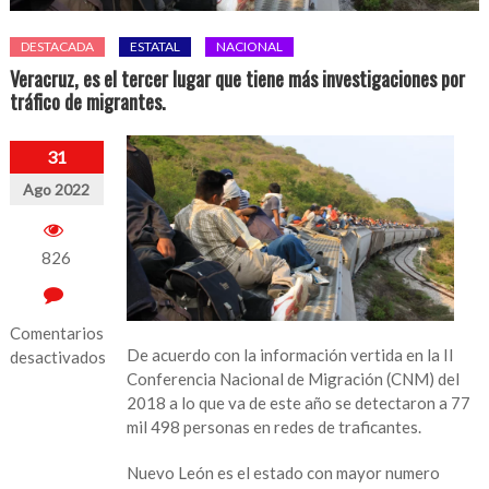
DESTACADA
ESTATAL
NACIONAL
Veracruz, es el tercer lugar que tiene más investigaciones por
tráfico de migrantes.
31
Ago 2022
826
Comentarios
De acuerdo con la información vertida en la II
desactivados
Conferencia Nacional de Migración (CNM) del
en
2018 a lo que va de este año se detectaron a 77
Veracruz,
mil 498 personas en redes de traficantes.
es
el
Nuevo León es el estado con mayor numero
tercer