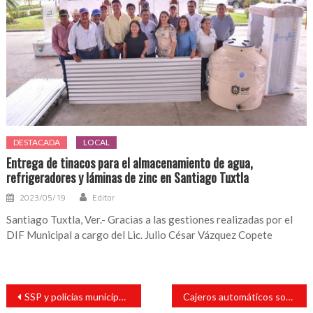
DESTACADA
LOCAL
Entrega de tinacos para el almacenamiento de agua,
refrigeradores y láminas de zinc en Santiago Tuxtla
2023/05/19
Editor
Santiago Tuxtla, Ver.- Gracias a las gestiones realizadas por el
DIF Municipal a cargo del Lic. Julio César Vázquez Copete
Navegación
SSP y policias municipales rescatan a una mujer y detiene a sus plagiarios
Cajeros automáticos son blancos fáciles para ciberataques.
de
entradas