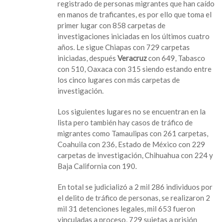
registrado de personas migrantes que han caído
lugar
en manos de traficantes, es por ello que toma el
que
primer lugar con 858 carpetas de
tiene
investigaciones iniciadas en los últimos cuatro
más
años. Le sigue Chiapas con 729 carpetas
investigaciones
iniciadas, después
Veracruz
con 649, Tabasco
por
con 510, Oaxaca con 315 siendo estando entre
tráfico
los cinco lugares con más carpetas de
de
investigación.
migrantes.
Los siguientes lugares no se encuentran en la
lista pero también hay casos de tráfico de
migrantes como Tamaulipas con 261 carpetas,
Coahuila con 236, Estado de México con 229
carpetas de investigación, Chihuahua con 224 y
Baja California con 190.
En total se judicializó a 2 mil 286 individuos por
el delito de tráfico de personas, se realizaron 2
mil 31 detenciones legales, mil 653 fueron
vinculadas a proceso, 729 sujetas a prisión