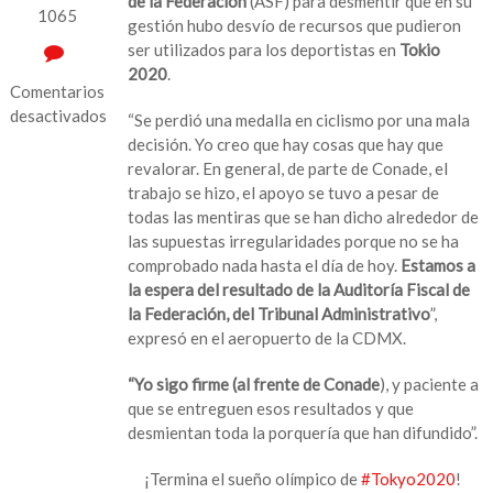
de la Federación
(ASF) para desmentir que en su
1065
gestión hubo desvío de recursos que pudieron
ser utilizados para los deportistas en
Tokio
2020
.
Comentarios
desactivados
“Se perdió una medalla en ciclismo por una mala
decisión. Yo creo que hay cosas que hay que
en
revalorar. En general, de parte de Conade, el
‘Yo
trabajo se hizo, el apoyo se tuvo a pesar de
sigo
todas las mentiras que se han dicho alrededor de
firme’;
las supuestas irregularidades porque no se ha
Ana
comprobado nada hasta el día de hoy.
Estamos a
Guevara
la espera del resultado de la Auditoría Fiscal de
espera
la Federación, del Tribunal Administrativo
”,
resultados
expresó en el aeropuerto de la CDMX.
de
las
“Yo sigo firme (al frente de Conade
), y paciente a
auditorías
que se entreguen esos resultados y que
a
desmientan toda la porquería que han difundido”.
Conade
¡Termina el sueño olímpico de
#Tokyo2020
!