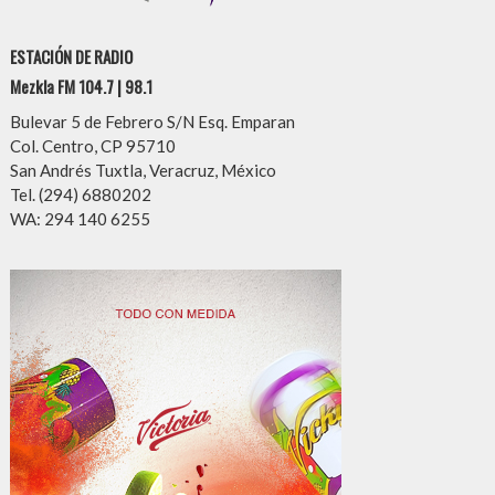
ESTACIÓN DE RADIO
Mezkla FM 104.7 | 98.1
Bulevar 5 de Febrero S/N Esq. Emparan
Col. Centro, CP 95710
San Andrés Tuxtla, Veracruz, México
Tel. (294) 6880202
WA: 294 140 6255