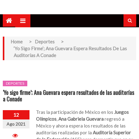
Home
>
Deportes
>
‘Yo Sigo Firme’; Ana Guevara Espera Resultados De Las
Auditorías A Conade
DEPORTES
‘Yo sigo firme’; Ana Guevara espera resultados de las auditorías
a Conade
Tras la participación de México en los
Juegos
12
Olímpicos
,
Ana Gabriela
Guevara
regresó a
Ago 2021
México y ahora espera los resultados de las
auditorías realizadas por la
Auditoría Superior