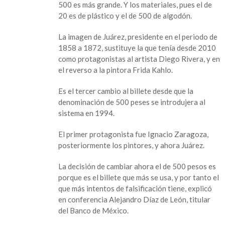
500 es más grande. Y los materiales, pues el de
presentó
20 es de plástico y el de 500 de algodón.
este
lunes
La imagen de Juárez, presidente en el periodo de
el
1858 a 1872, sustituye la que tenía desde 2010
nuevo
como protagonistas al artista Diego Rivera, y en
billete
el reverso a la pintora Frida Kahlo.
de
500
Es el tercer cambio al billete desde que la
pesos
denominación de 500 peses se introdujera al
sistema en 1994.
El primer protagonista fue Ignacio Zaragoza,
posteriormente los pintores, y ahora Juárez.
La decisión de cambiar ahora el de 500 pesos es
porque es el billete que más se usa, y por tanto el
que más intentos de falsificación tiene, explicó
en conferencia Alejandro Díaz de León, titular
del Banco de México.