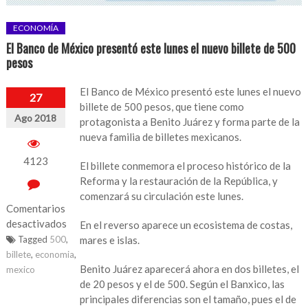
ECONOMÍA
El Banco de México presentó este lunes el nuevo billete de 500
pesos
El Banco de México presentó este lunes el nuevo
27
billete de 500 pesos, que tiene como
Ago 2018
protagonista a Benito Juárez y forma parte de la
nueva familia de billetes mexicanos.
4123
El billete conmemora el proceso histórico de la
Reforma y la restauración de la República, y
comenzará su circulación este lunes.
Comentarios
desactivados
En el reverso aparece un ecosistema de costas,
Tagged
500
,
mares e islas.
en
billete
,
economia
,
El
Benito Juárez aparecerá ahora en dos billetes, el
mexico
Banco
de 20 pesos y el de 500. Según el Banxico, las
de
principales diferencias son el tamaño, pues el de
México