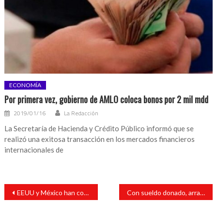
ECONOMÍA
Por primera vez, gobierno de AMLO coloca bonos por 2 mil mdd
2019/01/16
La Redacción
La Secretaría de Hacienda y Crédito Público informó que se
realizó una exitosa transacción en los mercados financieros
internacionales de
Navegación
EEUU y México han conseguido progresos en las negociaciones sobre el nuevo acuerdo comercial NAFTA
Con sueldo donado, arranca obra de construcción de aulas en Catemaco
de
entradas