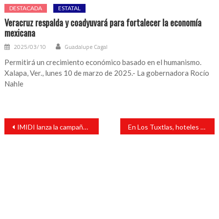
DESTACADA
ESTATAL
Veracruz respalda y coadyuvará para fortalecer la economía
mexicana
2025/03/10
Guadalupe Cagal
Permitirá un crecimiento económico basado en el humanismo.
Xalapa, Ver., lunes 10 de marzo de 2025.- La gobernadora Rocío
Nahle
Navegación
IMIDI lanza la campaña #YoCambioLaHistoria
En Los Tuxtlas, hoteles pedirán credencial a huéspedes para descartar que sean migrantes
de
entradas