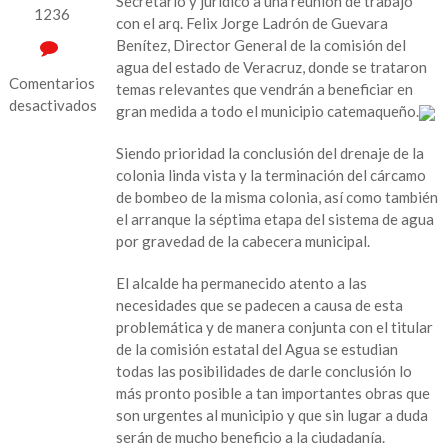
Secretario y jurídico a una reunión de trabajo
1236
con el arq. Felix Jorge Ladrón de Guevara
Benítez, Director General de la comisión del
agua del estado de Veracruz, donde se trataron
Comentarios
temas relevantes que vendrán a beneficiar en
desactivados
gran medida a todo el municipio catemaqueño.
en
Siendo prioridad la conclusión del drenaje de la
Acuden
colonia linda vista y la terminación del cárcamo
ediles
de bombeo de la misma colonia, así como también
de
el arranque la séptima etapa del sistema de agua
Catemaco
por gravedad de la cabecera municipal.
a
reunión
El alcalde ha permanecido atento a las
de
necesidades que se padecen a causa de esta
trabajo
problemática y de manera conjunta con el titular
en
de la comisión estatal del Agua se estudian
CAEV
todas las posibilidades de darle conclusión lo
de
más pronto posible a tan importantes obras que
Xalapa
son urgentes al municipio y que sin lugar a duda
serán de mucho beneficio a la ciudadanía.