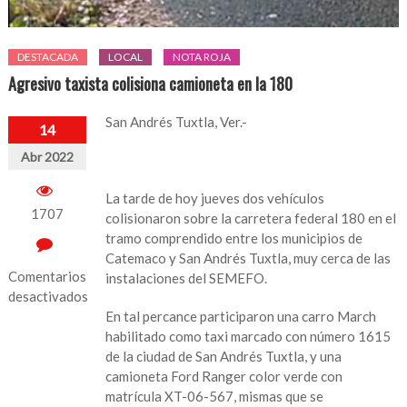
DESTACADA
LOCAL
NOTA ROJA
Agresivo taxista colisiona camioneta en la 180
San Andrés Tuxtla, Ver.-
14
Abr 2022
La tarde de hoy jueves dos vehículos
1707
colisionaron sobre la carretera federal 180 en el
tramo comprendido entre los municipios de
Catemaco y San Andrés Tuxtla, muy cerca de las
Comentarios
instalaciones del SEMEFO.
desactivados
En tal percance participaron una carro March
en
habilitado como taxi marcado con número 1615
Agresivo
de la ciudad de San Andrés Tuxtla, y una
taxista
camioneta Ford Ranger color verde con
colisiona
matrícula XT-06-567, mismas que se
camioneta