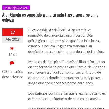
INTERNACIONAL
Alan García es sometido a una cirugía tras dispararse en la
cabeza
El expresidente de Perú, Alan García, es
17
sometido de urgencia a una intervención
Abr 2019
quirúrgica luego que se disparó en la cabeza,
cuando la policía llegó esta mañana a su
domicilio para ejecutar una orden de detención.
1361
Médicos del hospital Casimiro Ulloa informaron
en conferencia de prensa que García, de 69 años,
Comentarios
se encuentra en estos momentos en la sala de
desactivados
operaciones donde su situación es muy grave,
luego que presentó tres paros cardiacos.
en
Alan
Los galenos confirmaron que el exmandatario es
García
atendido por un impacto de bala en la cabeza.
es
sometido
Momentos antes el Ministerio de Salud informó