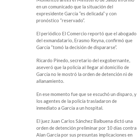
a
en un comunicado que la situación del
una
expresidente García “es delicada” y con
cirugía
pronóstico “reservado”.
tras
dispararse
El periódico El Comercio reportó que el abogado
en
del exmandatario, Erasmo Reyna, confirmó que
la
García “tomó la decisión de dispararse”.
cabeza
Ricardo Pinedo, secretario del exgobernante,
aseveró que la policía al llegar al domicilio de
García no le mostró la orden de detención ni de
allanamiento.
En ese momento fue que se escuchó un disparo, y
los agentes de la policía trasladaron de
inmediato a García a un hospital.
El juez Juan Carlos Sánchez Balbuena dictó una
orden de detención preliminar por 10 días contra
Alan García por sus presuntas implicaciones en