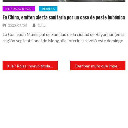
INTERNACIONAL
VIRALES
En China, emiten alerta sanitaria por un caso de peste bubónica
2020/07/06
Editor
La Comisión Municipal de Sanidad de la ciudad de Bayannur (en la
región septentrional de Mongolia Interior) reveló este domingo
Navegación
Jair Rojas: nuevo titular a oficina del registro público de la propiedad
Derriban muro que impedía acceso a cascada del Salto de Eyipantla
de
entradas