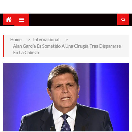
Home
>
Internacional
>
Alan García Es Sometido A Una Cirugía Tras Dispararse
En La Cabeza