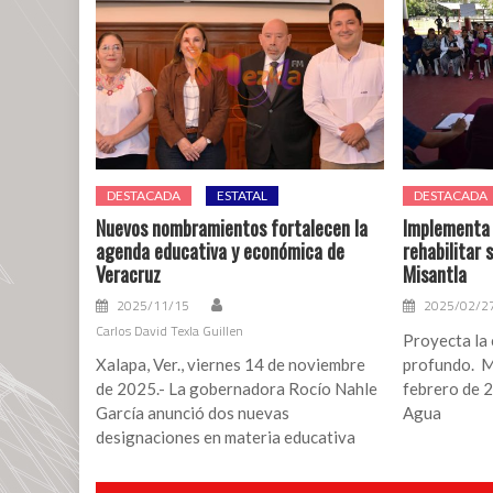
DESTACADA
ESTATAL
DESTACADA
Nuevos nombramientos fortalecen la
Implementa 
agenda educativa y económica de
rehabilitar 
Veracruz
Misantla
2025/11/15
2025/02/2
Carlos David Texla Guillen
Proyecta la
Xalapa, Ver., viernes 14 de noviembre
profundo. Mi
de 2025.- La gobernadora Rocío Nahle
febrero de 
García anunció dos nuevas
Agua
designaciones en materia educativa
Navegación