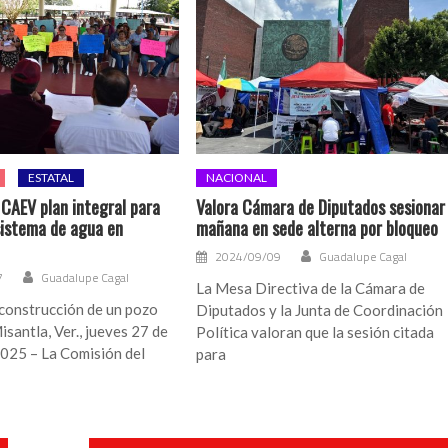
ESTATAL
NACIONAL
CAEV plan integral para
Valora Cámara de Diputados sesionar
sistema de agua en
mañana en sede alterna por bloqueo
2024/09/09
Guadalupe Cagal
7
Guadalupe Cagal
La Mesa Directiva de la Cámara de
 construcción de un pozo
Diputados y la Junta de Coordinación
santla, Ver., jueves 27 de
Política valoran que la sesión citada
2025 – La Comisión del
para