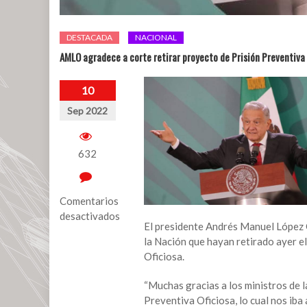
DESTACADA
NACIONAL
AMLO agradece a corte retirar proyecto de Prisión Preventiva 
10
Sep 2022
632
Comentarios
desactivados
El presidente Andrés Manuel López O
en
la Nación que hayan retirado ayer el
AMLO
Oficiosa.
agradece
a
“Muchas gracias a los ministros de l
corte
Preventiva Oficiosa, lo cual nos ib