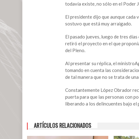
retirar
todavía existe, no sólo en el Poder Ju
proyecto
de
El presidente dijo que aunque cada v
Prisión
sostuvo que está muy arraigado.
Preventiva
El pasado jueves, luego de tres días
Oficiosa
retiró el proyecto en el que proponí
del Pleno.
Al presentar su réplica, el ministro
tomando en cuenta las consideracion
de tal manera que no se trata de una 
Constantemente López Obrador rectifi
puerta para que las personas con po
liberando a los delincuentes bajo el
ARTÍCULOS RELACIONADOS