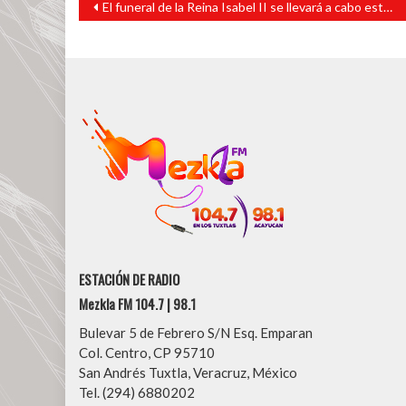
El funeral de la Reina Isabel II se llevará a cabo este 19 de septiembre.
de
entradas
ESTACIÓN DE RADIO
Mezkla FM 104.7 | 98.1
Bulevar 5 de Febrero S/N Esq. Emparan
Col. Centro, CP 95710
San Andrés Tuxtla, Veracruz, México
Tel. (294) 6880202