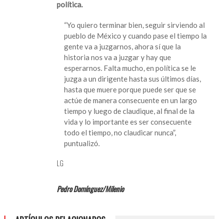
política.
ideales
y
“Yo quiero terminar bien, seguir sirviendo al
amor
pueblo de México y cuando pase el tiempo la
al
gente va a juzgarnos, ahora sí que la
pueblo
historia nos va a juzgar y hay que
esperarnos. Falta mucho, en política se le
juzga a un dirigente hasta sus últimos días,
hasta que muere porque puede ser que se
actúe de manera consecuente en un largo
tiempo y luego de claudique, al final de la
vida y lo importante es ser consecuente
todo el tiempo, no claudicar nunca”,
puntualizó.
LG
Pedro Domínguez/Milenio