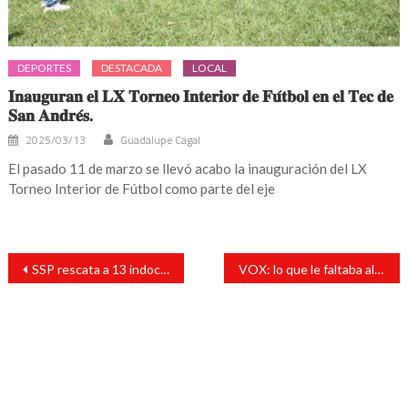
DEPORTES
DESTACADA
LOCAL
𝐈𝐧𝐚𝐮𝐠𝐮𝐫𝐚𝐧 𝐞𝐥 𝐋𝐗 𝐓𝐨𝐫𝐧𝐞𝐨 𝐈𝐧𝐭𝐞𝐫𝐢𝐨𝐫 𝐝𝐞 𝐅𝐮́𝐭𝐛𝐨𝐥 𝐞𝐧 𝐞𝐥 𝐓𝐞𝐜 𝐝𝐞
𝐒𝐚𝐧 𝐀𝐧𝐝𝐫𝐞́𝐬.
2025/03/13
Guadalupe Cagal
El pasado 11 de marzo se llevó acabo la inauguración del LX
Torneo Interior de Fútbol como parte del eje
Navegación
SSP rescata a 13 indocumentados en la zona cañera
VOX: lo que le faltaba al PAN
de
entradas