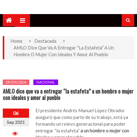
Home
>
Destacada
>
AMLO Dice Que Va A Entregar “la Estafeta” A Un
Hombre O Mujer Con Ideales Y Amor Al Pueblo
DESTACADA
NACIONAL
AMLO dice que va a entregar “la estafeta” a un hombre o mujer
con ideales y amor al pueblo
El presidente Andrés Manuel López Obrador
06
aseguró que como parte de su trabajo, está ya
Sep 2021
formando un relevo generacional para poder
entregar “la estafeta”
a un hombre o mujer con