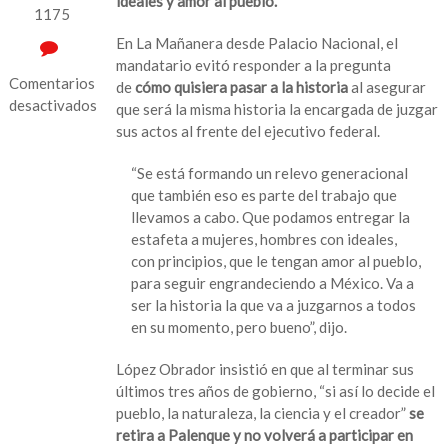
ideales y amor al pueblo.
1175
En La Mañanera desde Palacio Nacional, el
mandatario evitó responder a la pregunta
Comentarios
de
cómo quisiera pasar a la historia
al asegurar
desactivados
que será la misma historia la encargada de juzgar
sus actos al frente del ejecutivo federal.
en
AMLO
“Se está formando un relevo generacional
dice
que también eso es parte del trabajo que
que
llevamos a cabo. Que podamos entregar la
va
estafeta a mujeres, hombres con ideales,
a
con principios, que le tengan amor al pueblo,
entregar
para seguir engrandeciendo a México. Va a
“la
ser la historia la que va a juzgarnos a todos
estafeta”
en su momento, pero bueno”, dijo.
a
un
López Obrador insistió en que al terminar sus
hombre
últimos tres años de gobierno, “si así lo decide el
o
pueblo, la naturaleza, la ciencia y el creador”
se
mujer
retira a Palenque y no volverá a participar en
con