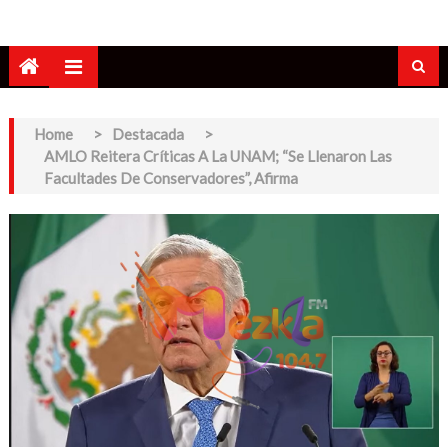
Home
>
Destacada
>
AMLO Reitera Críticas A La UNAM; “se Llenaron Las
Facultades De Conservadores”, Afirma