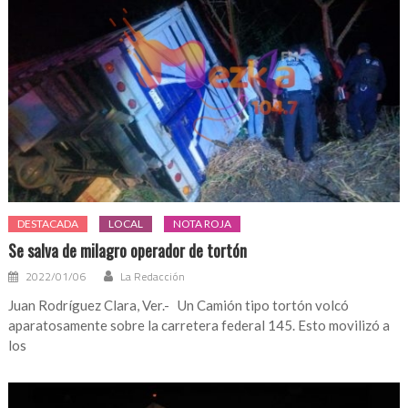
DESTACADA
LOCAL
NOTA ROJA
Se salva de milagro operador de tortón
2022/01/06
La Redacción
Juan Rodríguez Clara, Ver.- Un Camión tipo tortón volcó
aparatosamente sobre la carretera federal 145. Esto movilizó a
los