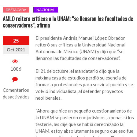
DESTACADA
NACIONAL
AMLO reitera críticas a la UNAM; “se llenaron las facultades de
conservadores”, afirma
El presidente Andrés Manuel López Obrador
25
reiteró sus críticas a la Universidad Nacional
Oct 2021
Autónoma de México (UNAM) y dijo que “se
llenaron las facultades de conservadores”.
1086
El 21 de octubre, el mandatario dijo que la
máxima casa de estudios perdió su esencia de
formar a profesionales para servir al pueblo y se
Comentarios
volvió individualista, al defender proyectos
desactivados
neoliberales.
en
“Ahora que hice un pequeño cuestionamiento de
AMLO
la UNAM se pusieron enojadísimos, a penas si los
reitera
testerié, les dije que se había derechizado la
críticas
UNAM, estoy absolutamente seguro que eso fue
a