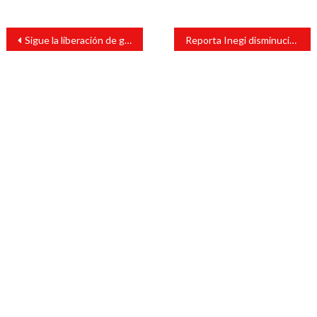
Navegación
Sigue la liberación de guacamayas para recuperación de la fauna tuxtleca
Reporta Inegi disminución del 1.6% de la actividad económica en agosto
de
entradas