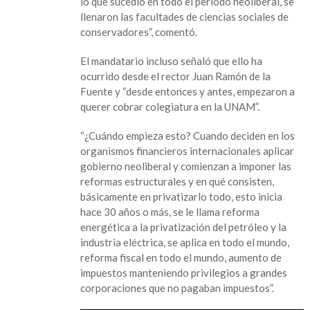
lo que sucedió en todo el periodo neoliberal, se
la
llenaron las facultades de ciencias sociales de
UNAM;
conservadores”, comentó.
“se
llenaron
El mandatario incluso señaló que ello ha
las
ocurrido desde el rector Juan Ramón de la
facultades
Fuente y “desde entonces y antes, empezaron a
de
querer cobrar colegiatura en la UNAM”.
conservadores”,
afirma
“¿Cuándo empieza esto? Cuando deciden en los
organismos financieros internacionales aplicar
gobierno neoliberal y comienzan a imponer las
reformas estructurales y en qué consisten,
básicamente en privatizarlo todo, esto inicia
hace 30 años o más, se le llama reforma
energética a la privatización del petróleo y la
industria eléctrica, se aplica en todo el mundo,
reforma fiscal en todo el mundo, aumento de
impuestos manteniendo privilegios a grandes
corporaciones que no pagaban impuestos”.