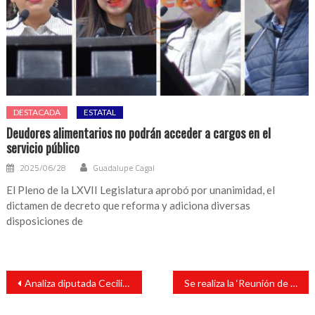
DESTACADA
ESTATAL
Deudores alimentarios no podrán acceder a cargos en el
servicio público
2025/06/28
Guadalupe Cagal
El Pleno de la LXVII Legislatura aprobó por unanimidad, el
dictamen de decreto que reforma y adiciona diversas
disposiciones de
Navegación
Analiza diputada Cecilia Guevara contenido del III Informe de Gobierno
Se realiza la ‘Reunión de Apertura’ para llevar a cabo el ‘Plan de Auditoria Cruzada’ por parte del Instituto Tecnológico Superior de La Montaña
de
entradas