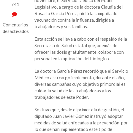
noviembre, el Servicio Médico del Poder
741
Legislativo, a cargo de la doctora Claudia del
Rosario García Pérez, inició la campaña de
vacunación contra la influenza, dirigida a
Comentarios
trabajadores y sus familias.
desactivados
Esta acción se lleva a cabo con el respaldo de la
en
Secretaría de Salud estatal que, además de
Aplican
ofrecer las dosis gratuitamente, colabora con
vacuna
personal en la aplicación del biológico.
contra
la
La doctora García Pérez recordó que el Servicio
influenza
Médico a su cargo implementa, durante el año,
a
diversas campañas cuyo objetivo primordial es
trabajadores
cuidar la salud de las trabajadoras y los
del
trabajadores de este Poder.
Congreso
del
Sostuvo que, desde el primer día de gestión, el
Estado
diputado Juan Javier Gómez instruyó adoptar
medidas de salud enfocadas a la prevención, por
lo que se han implementado este tipo de