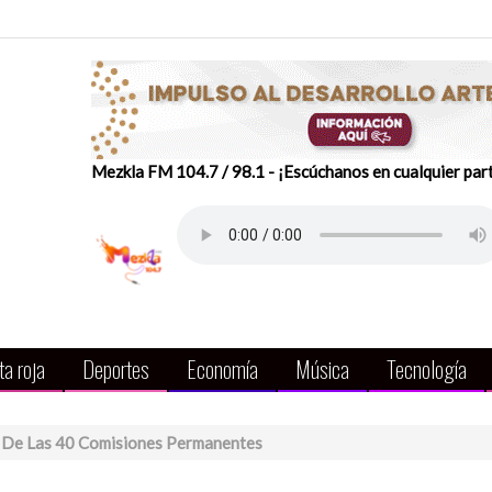
Mezkla FM 104.7 / 98.1 - ¡Escúchanos en cualquier par
a roja
Deportes
Economía
Música
Tecnología
 De Las 40 Comisiones Permanentes