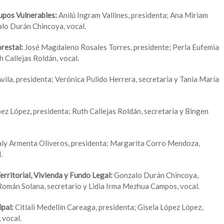
upos Vulnerables:
Anilú Ingram Vallines, presidenta; Ana Miriam
alo Durán Chincoya, vocal.
orestal:
José Magdaleno Rosales Torres, presidente; Perla Eufemia
 Callejas Roldán, vocal.
ila, presidenta; Verónica Pulido Herrera, secretaria y Tania María
pez López, presidenta; Ruth Callejas Roldán, secretaria y Bingen
y Armenta Oliveros, presidenta; Margarita Corro Mendoza,
.
rritorial, Vivienda y Fundo Legal:
Gonzalo Durán Chincoya,
Román Solana, secretario y Lidia Irma Mezhua Campos, vocal.
ipal:
Citlali Medellín Careaga, presidenta; Gisela López López,
 vocal.