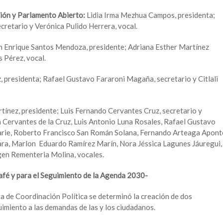
ción y Parlamento Abierto:
Lidia Irma Mezhua Campos, presidenta;
retario y Verónica Pulido Herrera, vocal.
n Enrique Santos Mendoza, presidente; Adriana Esther Martínez
 Pérez, vocal.
, presidenta; Rafael Gustavo Fararoni Magaña, secretario y Citlali
tínez, presidente; Luis Fernando Cervantes Cruz, secretario y
 Cervantes de la Cruz, Luis Antonio Luna Rosales, Rafael Gustavo
rie, Roberto Francisco San Román Solana, Fernando Arteaga Apont
ara, Marlon Eduardo Ramírez Marín, Nora Jéssica Lagunes Jáuregui,
n Rementeria Molina, vocales.
afé y para el Seguimiento de la Agenda 2030-
ta de Coordinación Política se determinó la creación de dos
imiento a las demandas de las y los ciudadanos.