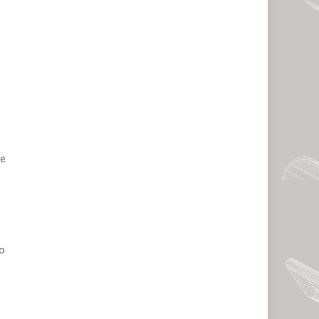
de
no