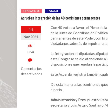
DESTACADA
ESTATAL
Aprueban integración de las 40 comisiones permanentes
Con 40 votos a favor, el Pleno de l
11
de la Junta de Coordinación Polític
Nov 2021
permanentes de este Poder, con lo cu
ciudadanos, además de impulsar una 
854
La integración de diputadas, diputa
este Congreso se dio atendiendo a la
disposiciones que regulan la partici
Comentarios
desactivados
Este Acuerdo registró también cuat
en
De esta manera, las comisiones qued
Aprueban
binario.
integración
de
Administración y Presupuesto:
Rafa
las
secretaria y Luis Arturo Santiago Ma