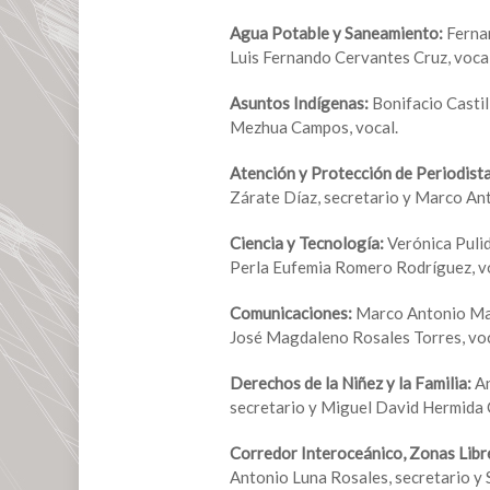
40
comisiones
Agua Potable y Saneamiento:
Ferna
permanentes
Luis Fernando Cervantes Cruz, vocal
Asuntos Indígenas:
Bonifacio Castil
Mezhua Campos, vocal.
Atención y Protección de Periodist
Zárate Díaz, secretario y Marco An
Ciencia y Tecnología:
Verónica Puli
Perla Eufemia Romero Rodríguez, vo
Comunicaciones:
Marco Antonio Mar
José Magdaleno Rosales Torres, voc
Derechos de la Niñez y la Familia:
An
secretario y Miguel David Hermida 
Corredor Interoceánico, Zonas Libr
Antonio Luna Rosales, secretario y 