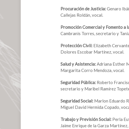
Procuración de Justicia:
Genaro Ibáñ
Callejas Roldán, vocal.
Promoción Comercial y Fomento a la
Cambranis Torres, secretario y Tani
Protección Civil:
Elizabeth Cervantes
Dolores Escobar Martínez, vocal.
Salud y Asistencia:
Adriana Esther M
Margarita Corro Mendoza, vocal.
Seguridad Pública:
Roberto Francisc
secretario y Maribel Ramírez Topete
Seguridad Social:
Marlon Eduardo Ra
Miguel David Hermida Copado, voca
Trabajo y Previsión Social:
Perla Eu
Jaime Enrique de la Garza Martínez, 