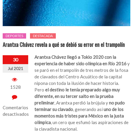
DEPORTES
DESTACADA
Arantxa Chávez revela a qué se debió su error en el trampolín
Arantxa Chávez llegó a Tokio 2020 con la
30
experiencia de haber sido olímpica en Río 2016
y
Jul 2021
se paró en el trampolín de tres metros de la fosa
de clavados del Centro Acuático de la capital
nipona con toda la ilusión de hacer historia.
1528
Pero
el destino le tenía preparado algo muy
diferente, en su tercer salto en la prueba
preliminar
, Arantxa perdió la brújula y
no pudo
Comentarios
terminar su clavado
, generando así
uno de los
desactivados
momentos más tristes para México en la justa
olímpica
, un cero que esfumó las aspiraciones de
en
la clavadista nacional.
Arantxa