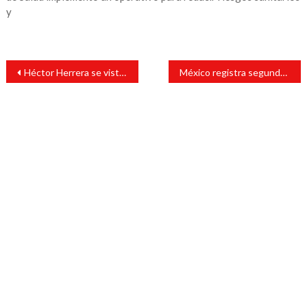
y
Navegación
Héctor Herrera se viste de héroe y pone a México en la Final de la Copa Oro
México registra segundo día consecutivo con más de 19 mil contagios de coronavirus
de
entradas