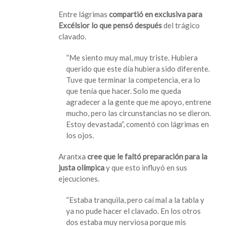
Chávez
Entre lágrimas
compartió en exclusiva para
revela
Excélsior lo que pensó después
del trágico
a
clavado.
qué
se
“Me siento muy mal, muy triste. Hubiera
debió
querido que este día hubiera sido diferente.
su
Tuve que terminar la competencia, era lo
error
que tenía que hacer. Solo me queda
en
agradecer a la gente que me apoyo, entrene
el
mucho, pero las circunstancias no se dieron.
trampolín
Estoy devastada”, comentó con lágrimas en
los ojos.
Arantxa
cree que le faltó preparación para la
justa olímpica
y que esto influyó en sus
ejecuciones.
“Estaba tranquila, pero caí mal a la tabla y
ya no pude hacer el clavado. En los otros
dos estaba muy nerviosa porque mis