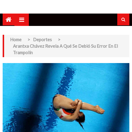
Home
>
Deportes
>
Arantxa Chávez Revela A Qué Se Debió Su Error En El
Trampolín