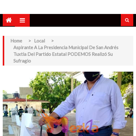
Home
>
Local
>
Aspirante A La Presidencia Municipal De San Andrés
Tuxtla Del Partido Estatal PODEMOS Realizó Su
Sufragio