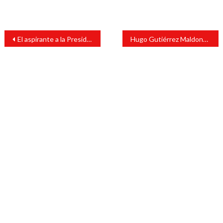
Navegación
El aspirante a la Presidencia Municipal de San Andrés Tuxtla por el partido Todos por Veracruz, realizó su sufragio
Hugo Gutiérrez Maldonado ejerce su derecho al voto
de
entradas